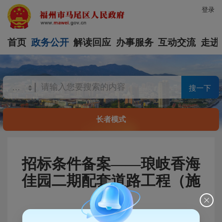
登录
首页
政务公开
解读回应
办事服务
互动交流
走进
搜一下
长者模式
招标条件备案——琅岐香海
佳园二期配套道路工程（施
工）