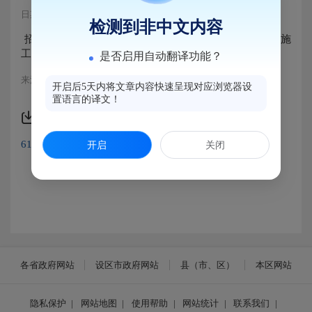
日期：2021-08-26 16:12
浏览量：
检测到非中文内容
招标条件备案——琅岐香海佳园二期配套道路工程（施
工）
是否启用自动翻译功能？
来源：马尾区工程招投标办公室
开启后5天内将文章内容快速呈现对应浏览器设
置语言的译文！
附件下载
61274c31b4afb36dbcb0a9a5.pdf
开启
关闭
各省政府网站
设区市政府网站
县（市、区）
本区网站
隐私保护
|
网站地图
|
使用帮助
|
网站统计
|
联系我们
|