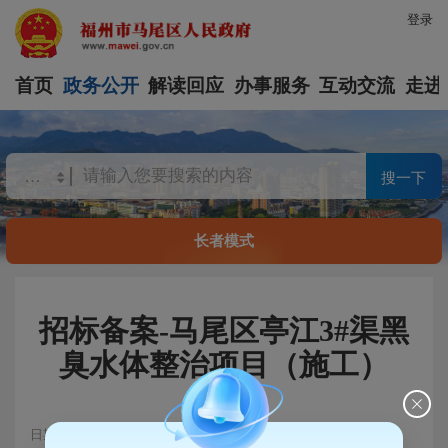
登录
首页
政务公开
解读回应
办事服务
互动交流
走进
搜一下
长者模式
招标备案-马尾区亭江3#渠黑
臭水体整治项目（施工）
日期：2020-11-23 09:39
浏览量：607