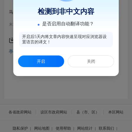
检测到非中文内容
马尾区亭江3#渠黑臭水体整治项目（施工）招标备案
是否启用自动翻译功能？
来源：马尾区工程招投标办公室
开启后5天内将文章内容快速呈现对应浏览器设
附件下载
置语言的译文！
亭江3#黑臭水体.pdf
开启
关闭
各省政府网站
设区市政府网站
县（市、区）
本区网站
隐私保护
|
网站地图
|
使用帮助
|
网站统计
|
联系我们
|