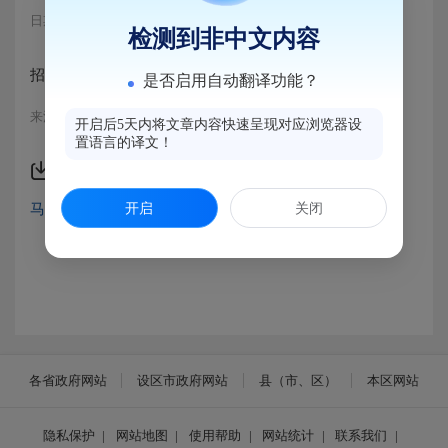
日期：2020-10-19 09:28
浏览量：761
检测到非中文内容
招标条件备案-马尾上下德朏头片区排水整治工程（施工）
是否启用自动翻译功能？
来源：马尾区工程招投标办公室
开启后5天内将文章内容快速呈现对应浏览器设
置语言的译文！
附件下载
开启
关闭
马尾上下德朏头片区排水整治工程（施工）.pdf
各省政府网站
设区市政府网站
县（市、区）
本区网站
隐私保护
|
网站地图
|
使用帮助
|
网站统计
|
联系我们
|