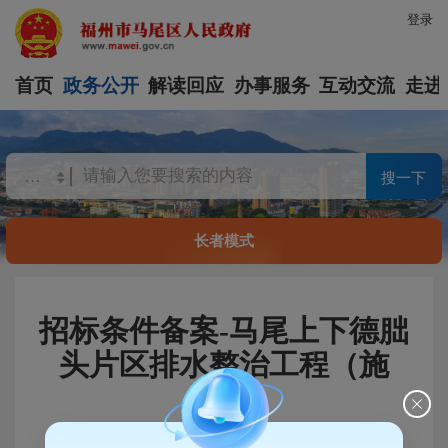
登录
首页
政务公开
解读回应
办事服务
互动交流
走进
搜一下
长者模式
招标条件备案-马尾上下德朏
头片区排水整治工程（施
工）