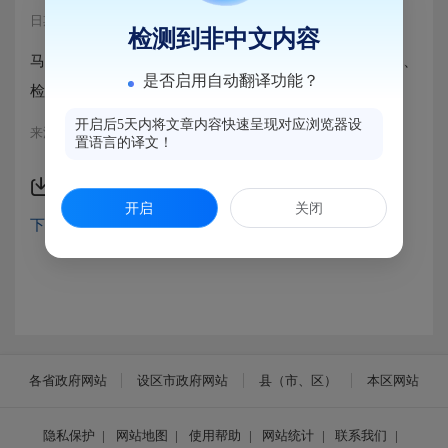
日期：2020-07-09 10:07
浏览量：774
检测到非中文内容
马尾区港口路下穿及市政基础设施配套工程第三方监测、
是否启用自动翻译功能？
检测项目
开启后5天内将文章内容快速呈现对应浏览器设
来源：马尾区工程招投标办公室
置语言的译文！
附件下载
开启
关闭
下穿.pdf
各省政府网站
设区市政府网站
县（市、区）
本区网站
隐私保护
|
网站地图
|
使用帮助
|
网站统计
|
联系我们
|