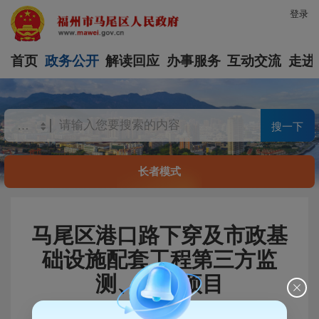
登录
首页
政务公开
解读回应
办事服务
互动交流
走进
搜一下
长者模式
马尾区港口路下穿及市政基
础设施配套工程第三方监
测、检测项目