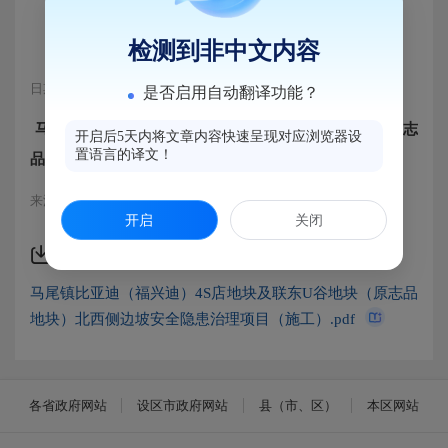
（施工）
检测到非中文内容
日期：2025-10-27 14:46
浏览量：179
是否启用自动翻译功能？
马尾镇比亚迪（福兴迪）4S店地块及联东U谷地块（原志
开启后5天内将文章内容快速呈现对应浏览器设
置语言的译文！
品地块）北西侧边坡安全隐患治理项目（施工）
来源：马尾区工程招投标办公室
开启
关闭
附件下载
马尾镇比亚迪（福兴迪）4S店地块及联东U谷地块（原志品
地块）北西侧边坡安全隐患治理项目（施工）.pdf
各省政府网站
设区市政府网站
县（市、区）
本区网站