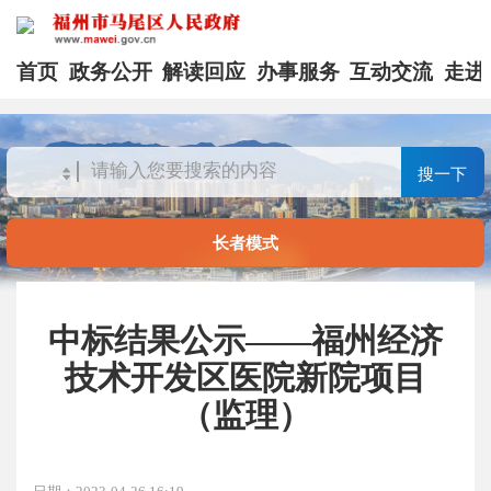
首页
政务公开
解读回应
办事服务
互动交流
走进
搜一下
长者模式
中标结果公示——福州经济
技术开发区医院新院项目
（监理）