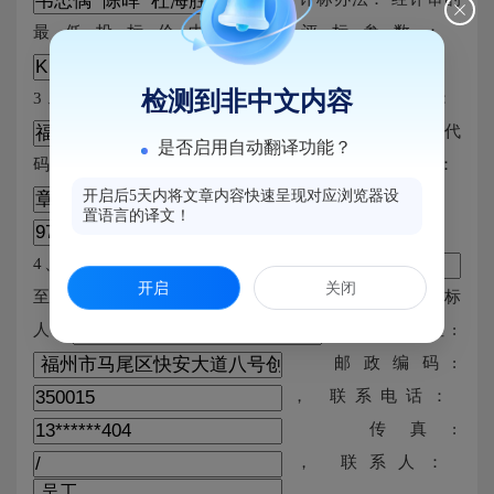
最低投标价中标法 评标参数：
检测到非中文内容
3、中标人及其投标文件相关内容 中标人名称：
中标人组织机构代
是否启用自动翻译功能？
码：
项目负责人：
开启后5天内将文章内容快速呈现对应浏览器设
中标金额：
置语言的译文！
元
4、公示时间 公示期为
开启
关闭
至
5、联系方式 招标
人:
办公地址:
邮政编码:
， 联系电话：
传真:
， 联系人：