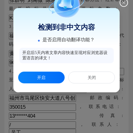
最低投标价中标法 评标参数：
检测到非中文内容
3、中标人及其投标文件相关内容 中标人名称：
中标人组织机构代
是否启用自动翻译功能？
码：
项目负责人：
开启后5天内将文章内容快速呈现对应浏览器设
中标金额：
置语言的译文！
元
4、公示时间 公示期为
开启
关闭
至
5、联系方式 招标
人:
办公地址:
邮政编码:
， 联系电话：
传真:
， 联系人：