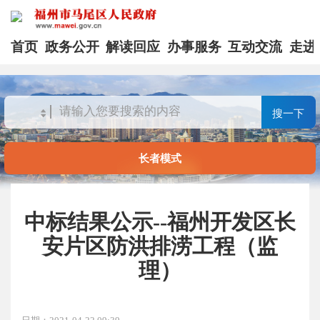
首页
政务公开
解读回应
办事服务
互动交流
走进
搜一下
长者模式
中标结果公示--福州开发区长
安片区防洪排涝工程（监
理）