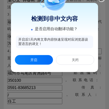
法
3、中标人及其投标文件相关内容 中标人名称：
检测到非中文内容
中标人组织机构代
是否启用自动翻译功能？
码：
项目负责人：
中标金额：
开启后5天内将文章内容快速呈现对应浏览器设
元
置语言的译文！
4、公示时间 公示期为
至
5、联系方式 招标
开启
关闭
人:
办公地址:
邮政编码:
， 联系电话：
传真:
， 联系人：