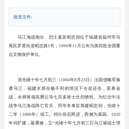
政策文件:
马江海战炮台、烈士墓及昭忠祠位于福建省福州市马
尾区罗星街道昭忠路1号，1996年11月公布为
第四批全国重
点文物保护单位
。
清光绪十年七月初三（1884年8月23日）法国侵略军偷
袭马江，福建水师在极不利的情况下仓促还击，英勇奋
战，水师将领高腾云等七百多将士壮烈牺牲。为纪念中法
战争马江海战阵亡官兵，同年冬奉旨筹建昭忠祠，光绪十
二年（1886年）竣工。祠分前后两进，西侧为墓园。1920
年祠扩建，墓重修，立“光绪十年七月初三日马江诸战士埋