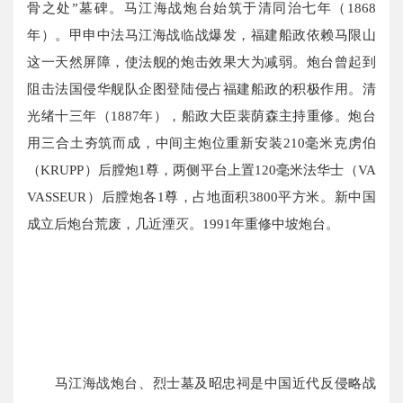
骨之处”墓碑。马江海战炮台始筑于清同治七年（1868
年）。甲申中法马江海战临战爆发，福建船政依赖马限山
这一天然屏障，使法舰的炮击效果大为减弱。炮台曾起到
阻击法国侵华舰队企图登陆侵占福建船政的积极作用。清
光绪十三年（1887年），船政大臣
裴荫森
主持重修。炮台
用三合土夯筑而成，中间主炮位重新安装210毫米克虏伯
（KRUPP）后膛炮1尊，两侧平台上置120毫米法华士（VA
VASSEUR）后膛炮各1尊，占地面积3800平方米。新中国
成立后炮台荒废，几近湮灭。1991年重修中坡炮台。
马江海战炮台、烈士墓及昭忠祠是中国近代反侵略战