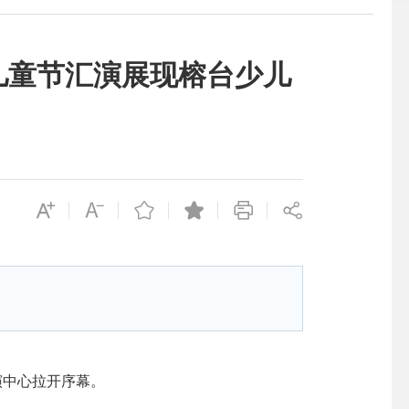
儿童节汇演展现榕台少儿
演中心拉开序幕。