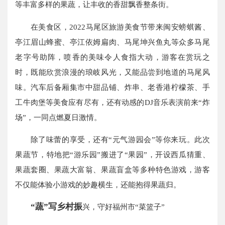
等丰富多样的果蔬，让丰收的香甜飘香整条街。
在美食区，2022马尾区旅游美食节带来闽安螃蜞酱、
亭江眉山蜂蜜、亭江依姆扁肉、马尾坤兴鱼丸等众多马尾
老字号助阵，喷香的美味令人食指大动，游客在赏玩之
时，既能欣赏浪漫的琅岐风光，又能品尝到地道的马尾风
味。汽车后备厢集市中甜品铺、炸串、老香港柠檬茶、手
工牛肉堡等美食应有尽有，还有动感的DJ音乐表演前来“炸
场”，一同点燃夏日激情。
除了味蕾的享受，还有“元气游园会”等你来玩。此次
果蔬节，特地把“游乐园”搬进了“果园”，开设西瓜猜重、
果蔬套圈、果蔬大富翁、果蔬盲盒等多种特色游戏，游客
不仅能体验小游戏的妙趣横生，还能抱得果蔬归。
“蔬”写乡村振
兴，守好福州市“菜篮子”