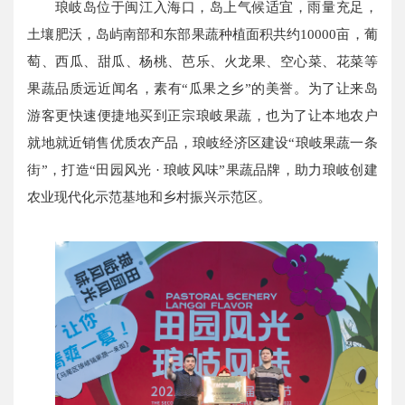
琅岐岛位于闽江入海口，岛上气候适宜，雨量充足，
土壤肥沃，岛屿南部和东部果蔬种植面积共约10000亩，葡
萄、西瓜、甜瓜、杨桃、芭乐、火龙果、空心菜、花菜等
果蔬品质远近闻名，素有“瓜果之乡”的美誉。为了让来岛
游客更快速便捷地买到正宗琅岐果蔬，也为了让本地农户
就地就近销售优质农产品，琅岐经济区建设“琅岐果蔬一条
街”，打造“田园风光 · 琅岐风味”果蔬品牌，助力琅岐创建
农业现代化示范基地和乡村振兴示范区。