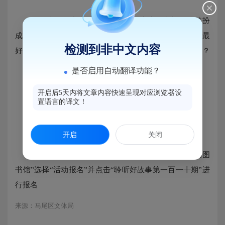
有那么一只小猪，总觉得自己一点也不幸福，他装扮
成很多的动物……到最后他发现还是做一只快乐的小猪最
检测到非中文内容
好，他懂了：原来做自己，才是最幸福的。为什么呢？
是否启用自动翻译功能？
本周末，跟着苹果老师一起去问问小猪吧。
开启后5天内将文章内容快速呈现对应浏览器设
置语言的译文！
时间：6月5日 周六 上午10点
地点：马尾区图书馆一楼多媒体教室
开启
关闭
报名方式：在马尾区图书馆微信公众平台点击“我的图
书馆”选择“活动报名”并点击“聆听好故事第一百一十期”进
行报名
来源：马尾区文体局