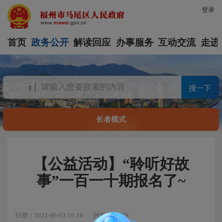
登录
首页
政务公开
解读回应
办事服务
互动交流
走进
搜一下
长者模式
【公益活动】“聆听好故
事”一百一十期报名了~
日期：2021-06-03 10:16
浏览量：678