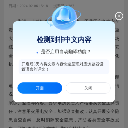
日期：2024-02-06 15:18
浏览量：267
为进一步做好岁末年初安全工作，压紧压实各方安全
责任，全力消除安全隐患。扎实推进文旅行业培训机构重
检测到非中文内容
大事故隐患排查整治和防范工作，2月5日福州市文化市场
综合执法支队时光支队长一行莅临马尾区开展岁末年初安
是否启用自动翻译功能？
全检查，区文体旅局林荫侬副局长带领区消防大队和文化
执法大队队员参加了活动。
开启后5天内将文章内容快速呈现对应浏览器设
置语言的译文！
检查组一行先后检查了马尾区爱朵拉、新启航和莫朗
迪等培训机构，详细了解各场所安全生产、消防安全等情
开启
关闭
况；实地查看消防安全通道、消防设施配备、应急预案、
演练、监控等内容。要求场所负责人严格落实安全主体责
任，注意用火用电安全，加强巡查整改，认真开展安全隐
患自查自纠，及时消除安全隐患，严防各类安全事故发