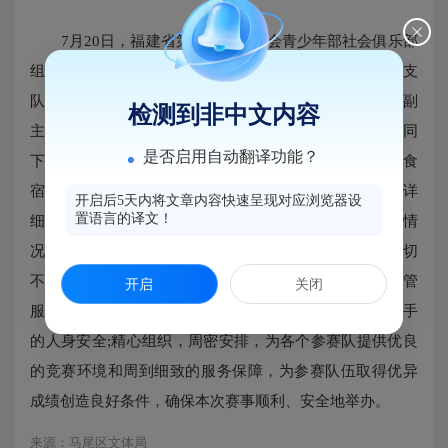
7月20日，福建省第十七届运动会青少年部社会俱乐部
组羽毛球比赛在马尾区体育馆正式拉开序幕，全省共有9支
队伍、200余名运动员参赛。下午，福州市马尾区管委会副
检测到非中文内容
主任、副区长江典顺，在相关部门领导、赛事负责人陪同
是否启用自动翻译功能？
下深入比赛现场进行指导，深入了解了疫情防控措施、食
宿安全方案、赛事安全方案及参赛人员入场线路等，并详
开启后5天内将文章内容快速呈现对应浏览器设
置语言的译文！
细察看了比赛场地的布置、赛事卫生、安全等后勤保障情
况。江典顺副区长强调应严格落实相关疫情防控措施，切
不可麻痹大意，严格贯彻落实全省体育赛事活动安全监管
开启
关闭
服务工作会议的精神，强化安全意识，全力保障参赛选手
的人身安全;精心组织，周密安排，为各个参赛队提供优良
的竞赛环境和周到细致的服务保障，为参赛队伍取得优异
成绩创造良好条件，确保本次赛事顺利、安全地举办。
来源：马尾区文体局