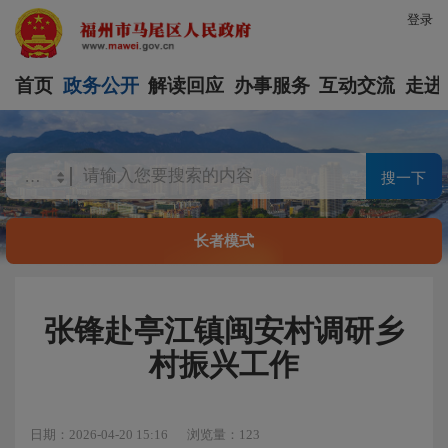
登录
首页
政务公开
解读回应
办事服务
互动交流
走进
搜一下
长者模式
张锋赴亭江镇闽安村调研乡
村振兴工作
日期：2026-04-20 15:16
浏览量：123