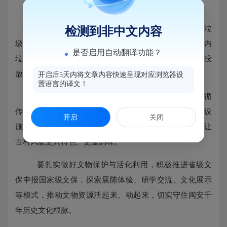
张锋强调
要持续深化环境卫生综合治理，统筹抓好闽安河垃
检测到非中文内容
圾清理、清淤疏浚、污水截流与岸线绿化，同步加强村内
是否启用自动翻译功能？
垃圾收集和转运系统建设，做到垃圾日产日清、分类投
放，打造
“水清岸绿、宜居宜游”的生态廊道。
开启后5天内将文章内容快速呈现对应浏览器设
置语言的译文！
要精细化推进建筑风貌管控与景观提升，严格遵循
传统村落格局与肌理，完善标识系统、休憩节点与配套设
开启
关闭
施，打造错落有致、古韵浓郁的街巷景观和美丽庭院，让
古村风貌更具特色、更显韵味。
要扎实做好文物保护与活化利用，积极推进省级文
保申报国家级文保，探索展陈体验、研学交流、文化展示
等模式，推动文物资源活起来、动起来，切实守住闽安千
年历史文化根脉。