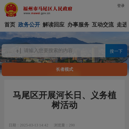
登录
首页
政务公开
解读回应
办事服务
互动交流
走进
搜一下
长者模式
马尾区开展河长日、义务植
树活动
日期：2025-03-13 14:42
浏览量：290