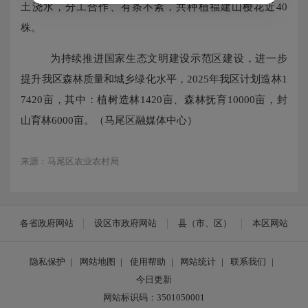
土浇水，分工合作、有条不紊，共种植福建山樱花近
40
株。
为持续推进国家生态文明建设示范区建设，进一步
提升我区森林质量和城乡绿化水平，
2025年我区计划造林1
7420亩，其中：植树造林1420亩、森林抚育10000亩，封
山育林6000亩。（马尾区融媒体中心）
来源：马尾区农业农村局
各省政府网站
设区市政府网站
县（市、区）
本区网站
隐私保护
|
网站地图
|
使用帮助
|
网站统计
|
联系我们
|
今日更新
网站标识码：3501050001