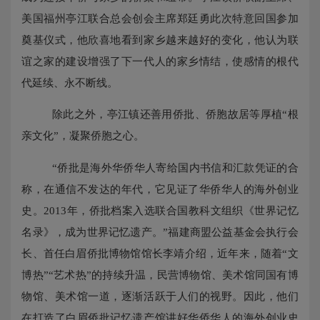
美国福州亭江联合总会创会主席郑廷勇此次特意回国参加
奠基仪式，他欣喜地看到家乡越来越好的变化，他认为联
谊之家的建设增强了下一代人的家乡情结，使感情的根代
代延续、永不断线。
除此之外，亭江镇还善用侨批、侨胞故居等厚植
“根
亲文化”，凝聚侨胞之心。
“侨批是海外华侨华人寄给国内书信和汇款凭证的合
称，在通信不发达的年代，它见证了华侨华人的海外创业
史。2013年，侨批档案入选联合国教科文组织《世界记忆
名录》，成为世界记忆遗产。”福建商盟公益基金会执行会
长、首任白眉侨批博物馆馆长李靖介绍，近年来，随着“文
博热”“艺术热”的持续升温，民营博物馆、美术馆同国有博
物馆、美术馆一道，逐渐活跃于人们的视野。因此，他们
在打造了白眉侨批记忆遗产馆讲好华侨华人的海外创业史