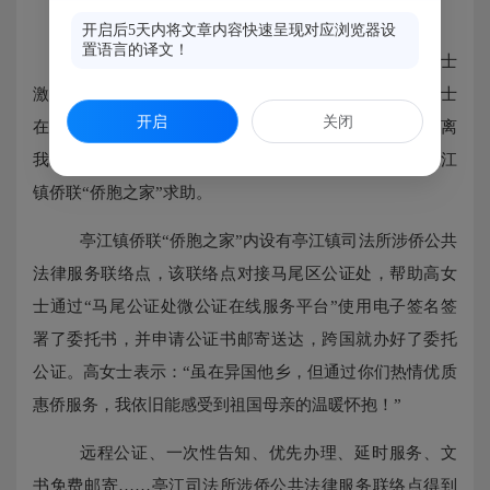
架实
“关爱桥梁”凝侨情
开启后5天内将文章内容快速呈现对应浏览器设
置语言的译文！
“不是‘亭’满意，而是非常满意！”意大利华侨高女士
激动地说，旅居国外也能感受到“故乡情”。此前，高女士
开启
关闭
在福州市购买一处房产，需办理银行按揭贷款，居所距离
我国领事馆遥远，无法提供经认证的委托书，于是向亭江
镇侨联“侨胞之家”求助。
亭江镇侨联
“侨胞之家”内设有亭江镇司法所涉侨公共
法律服务联络点，该联络点对接马尾区公证处，帮助高女
士通过“马尾公证处微公证在线服务平台”使用电子签名签
署了委托书，并申请公证书邮寄送达，跨国就办好了委托
公证。高女士表示：“虽在异国他乡，但通过你们热情优质
惠侨服务，我依旧能感受到祖国母亲的温暖怀抱！”
远程公证、一次性告知、优先办理、延时服务、文
书免费邮寄
……亭江司法所涉侨公共法律服务联络点得到