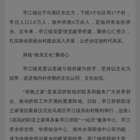
亭江镇位于马尾区东北方，下辖
3个社区和17个村，
常住人口2.8万人，旅外侨胞6万余人，是福州有名的侨
乡。近年来，亭江镇党委强党建带侨建，聚侨心汇侨力，
扎实推动美丽乡村建设深入开展，让侨乡绽放时代风采。
厚植
“根亲文化”聚侨心
亭江镇党委以党建引领侨建为抓手，坚持以文化为
纽带，促进海内外侨胞的文化认同、文化自信。
“侨胞之家”是基层侨联组织联系和服务广大侨界群
众、推动侨联工作开展的重要阵地。日前，亭江侨联联谊
之家项目奠基仪式在马尾区亭江镇东街村顺利举行，这座1
5层高的联谊之家将具备亭江侨联“一站式”服务中心、亭江
侨乡侨史馆、华侨创业中心、海外乡亲联络中心等功能，
成为连接华侨与家乡的桥梁和纽带。亭江镇侨联副主席、