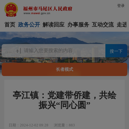
登录
首页
政务公开
解读回应
办事服务
互动交流
走进
搜一下
长者模式
亭江镇：党建带侨建，共绘
振兴“同心圆”
日期：2024-12-02 09:28
浏览量：883