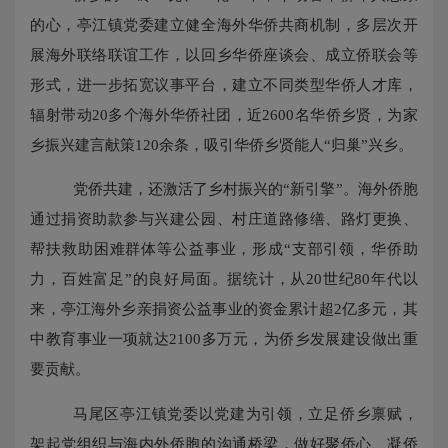
的心，亭江镇党委建立健全海外华侨共商机制，多层次开
展海外联络联谊工作，以回乡华侨座谈会、成立侨联会等
形式，进一步拓宽议事平台，建立不同类型华侨人才库，
辐射带动
20多个海外华侨社团，近2600名华侨乡贤，为家
乡振兴建言献策120余条，吸引华侨乡贤能人“归巢”兴乡。
党侨共建，还激活了乡村振兴的
“新引擎”。海外侨胞
通过捐资助款参与兴建公园、村庄道路修缮、路灯更换、
帮扶救助困难群体等公益事业，形成“支部引领，华侨助
力，百姓富足”的良好局面。据统计，从20世纪80年代以
来，亭江海外乡亲捐资公益事业的资金累计超2亿多元，其
中教育事业一项就达2100多万元，为侨乡发展建设做出重
要贡献。
马尾区亭江镇党委以党建为引领，立足侨乡禀赋，
架起党组织与海内外侨胞的沟通桥梁，做好聚侨心、凝侨