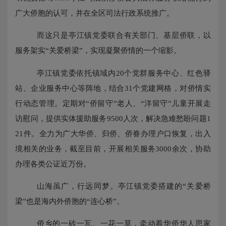
广大侨胞的认可，并在全区司法行政系统推广。
而这只是亭江镇党委联合有关部门、基层侨联，以
服务架实
“关爱桥梁”，实现凝聚侨情的一个缩影。
亭江镇党委依托镇域内
20个党群服务中心、红色驿
站、企业服务中心等阵地，结合31个党建网格，对侨情实
行动态管理。定期对“侨留守”老人、“洋留守”儿童开展走
访慰问，提供实体援助服务9500人次，解决急难愁盼问题1
21件。全力为广大华侨、归侨、侨眷办理户口恢复，出入
境相关的业务，截至目前，开展相关服务3000余次，协助
办理各类公证近万份。
山海虽广，行远同梦。亭江镇党委搭建的
“关爱桥
梁”也是海内外侨胞的“连心桥”。
侨乡的一砖一瓦、一花一草，牵动着华侨华人思家