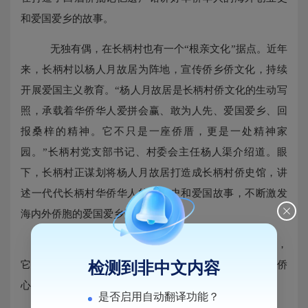
和爱国爱乡的故事。
无独有偶，在长柄村也有一个
“根亲文化”据点。近年
来，长柄村以杨人月故居为阵地，宣传侨乡侨文化，持续
开展爱国主义教育。“杨人月故居是长柄村侨文化的生动写
照，承载着华侨华人爱拼会赢、敢为人先、爱国爱乡、回
报桑梓的精神。它不只是一座侨厝，更是一处精神家
园。”长柄村党支部书记、村委会主任杨人渠介绍道。眼
下，长柄村正谋划将杨人月故居打造成长柄村侨史馆，讲
述一代代长柄村华侨华人的奋斗史和爱国故事，不断激发
海内外侨胞的爱国爱乡情怀。
无论是新建的联谊之家还是活化利用的侨胞故居，
它们都有一个共同目标，便是传递家的温馨，成为凝聚侨
检测到非中文内容
心的精神家园。
是否启用自动翻译功能？