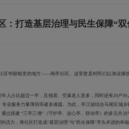
区：打造基层治理与民生保障“双
区华丽蜕变的地方——闽亭社区。这里曾是村民们以渔业捕捞
。
老年人占比超过一半，且独居、空巢老人居多，同时还有20户3
、专业服务力量薄弱等诸多难题。为此，亭江镇结合马尾区城乡社
，通过搭建 “三亭三增”（守护亭、连心亭、联动亭）的多元共
的活力，将社区打造成“基层治理”与“民生保障”齐头并进的幸