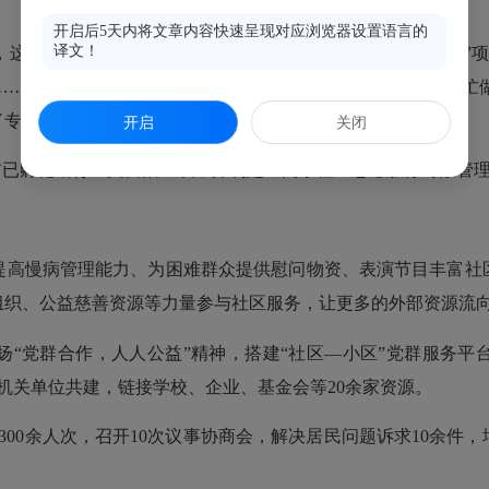
开启后5天内将文章内容快速呈现对应浏览器设置语言的
译文！
这些自治组织积极参与社区活动的策划筹备， “健康自转亭”项
……”闽亭社区的林阿姨每到周四，她都会到“健康自转亭”帮
了专业水平。
开启
关闭
已孵化培育12支自治组织，并制定《闽亭社区志愿服务时数管
高慢病管理能力、为困难群众提供慰问物资、表演节目丰富社区
组织、公益慈善资源等力量参与社区服务，让更多的外部资源流
党群合作，人人公益”精神，搭建“社区—小区”党群服务平
机关单位共建，链接学校、企业、基金会等20余家资源。
00余人次，召开10次议事协商会，解决居民问题诉求10余件