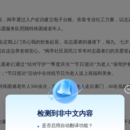
闽亭通过入户走访建立电子台账。依靠专业社工力量，以志愿
志愿服务队照顾特殊困难老年人。
定期上门关心我的饮食起居。在志愿者的邀请下，拗九、七夕
我在这边养老很安心。”闽亭社区居民江爷爷对志愿者们的关爱竖
们通过“结对守护”“季度庆生”“节日巡访”为老人“保驾护航
讲；“节日巡访”活动中在传统节日为老人送上祝福和美食。
困难老年人500余次，邀请近百位老人走出家门，60名低龄
检测到非中文内容
的不足，该社区通过“党员带头、党员推荐”的方式挖掘骨干
是否启用自动翻译功能？