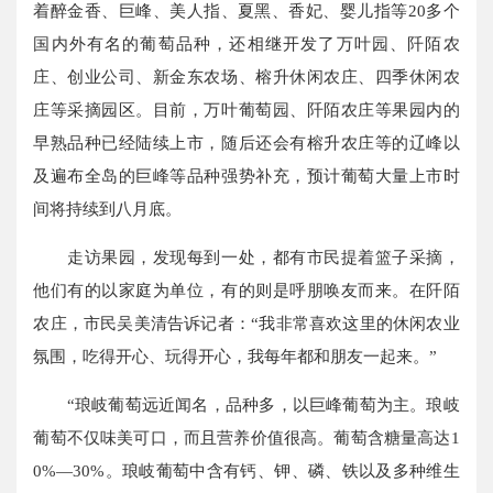
着醉金香、巨峰、美人指、夏黑、香妃、婴儿指等20多个
国内外有名的葡萄品种，还相继开发了万叶园、阡陌农
庄、创业公司、新金东农场、榕升休闲农庄、四季休闲农
庄等采摘园区。目前，万叶葡萄园、阡陌农庄等果园内的
早熟品种已经陆续上市，随后还会有榕升农庄等的辽峰以
及遍布全岛的巨峰等品种强势补充，预计葡萄大量上市时
间将持续到八月底。
走访果园，发现每到一处，都有市民提着篮子采摘，
他们有的以家庭为单位，有的则是呼朋唤友而来。在阡陌
农庄，市民吴美清告诉记者：“我非常喜欢这里的休闲农业
氛围，吃得开心、玩得开心，我每年都和朋友一起来。”
“琅岐葡萄远近闻名，品种多，以巨峰葡萄为主。琅岐
葡萄不仅味美可口，而且营养价值很高。葡萄含糖量高达1
0%—30%。琅岐葡萄中含有钙、钾、磷、铁以及多种维生