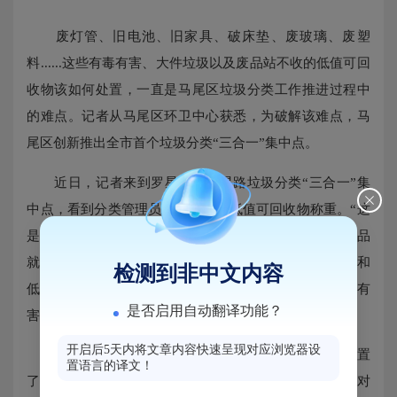
废灯管、旧电池、旧家具、破床垫、废玻璃、废塑
料......这些有毒有害、大件垃圾以及废品站不收的低值可回
收物该如何处置，一直是马尾区垃圾分类工作推进过程中
的难点。记者从马尾区环卫中心获悉，为破解该难点，马
尾区创新推出全市首个垃圾分类“三合一”集中点。
近日，记者来到罗星街道建星路垃圾分类“三合一”集
中点，看到分类管理员正在给一袋低值可回收物称重。“这
是云称，称完后数据可以直接录入后台，录入后这些物品
就可以入库储存起来。”分类管理员告诉记者，大件垃圾和
检测到非中文内容
低值可回收物要储存到一定量后再集中运送至市里，而有
是否启用自动翻译功能？
害垃圾是每月定期收运一次。
开启后5天内将文章内容快速呈现对应浏览器设
区环卫中心有关负责人介绍：根据种类，集中点设置
置语言的译文！
了专门存储空间，可实现定点投放、单独分类。此外，对