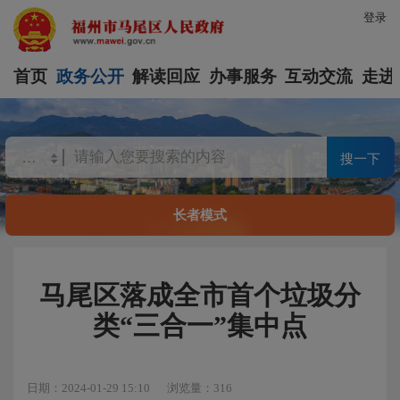
登录
首页
政务公开
解读回应
办事服务
互动交流
走进
搜一下
长者模式
马尾区落成全市首个垃圾分
类“三合一”集中点
日期：2024-01-29 15:10
浏览量：316