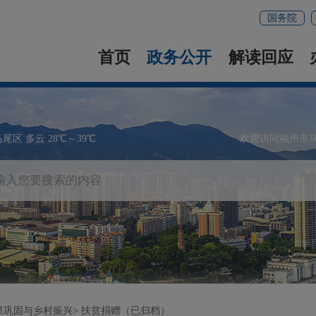
国务院
首页
政务公开
解读回应
马尾区 多云 28℃～39℃
欢迎访问福州市
果巩固与乡村振兴
扶贫捐赠（已归档）