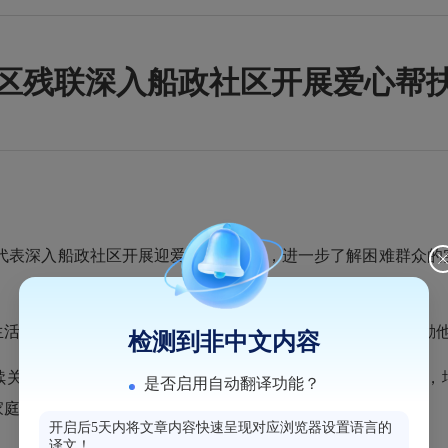
区残联深入船政社区开展爱心帮
表深入船政社区开展迎爱心帮扶活动，进一步了解困难群众的
和身体情况，倾听他们的心声，了解他们的实际困难，鼓励他
检测到非中文内容
关注弱势群体的生活，进一步充分发挥党员的模范带头作用，增
是否启用自动翻译功能？
家庭的生活贡献一份力量。
开启后5天内将文章内容快速呈现对应浏览器设置语言的
译文！