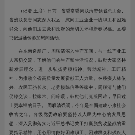
（记者 王彦）日前，省委常委周联清带领省总工会、
省残联负责同志深入我区，慰问工业企业一线职工和困难
群众，向他们送去党和政府的亲切关怀和新春祝福。区委
书记游通铃参加慰问活动。
在东南造船厂，周联清深入生产车间，与一线产业工
人亲切交流，了解他们的生产和生活情况，鼓励大家坚持
新发展理念，进一步弘扬劳模精神、劳动精神、工匠精
神，为推动全省高质量发展贡献工人力量。在残疾人林依
兴、农民工骆长永、老劳模陈信香等家中，周联清与他们
促膝交谈，拉家常、问冷暖，鼓励他们克服困难，早日过
上更幸福的日子。 周联清强调，今年是全面建成小康社会
收官之年。各级党委政府要坚持以人民为中心的发展思
想，深入贯彻落实习近平总书记关于打赢脱贫攻坚战的重
要指示精神，用心用情做好困难职工、困难群众和残疾人