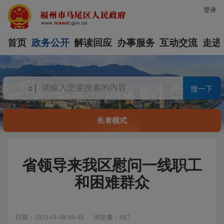
登录
首页
政务公开
解读回应
办事服务
互动交流
走进
搜一下
长者模式
省领导来我区慰问一线职工
和困难群众
日期：2020-01-08 09:48
浏览量：887