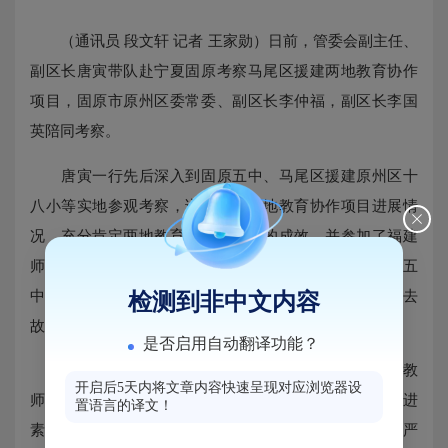
（通讯员 段文轩 记者 王家勋）日前，管委会副主任、
副区长唐寅带队赴宁夏固原考察马尾区援建两地教育协作
项目，固原市原州区委常委、副区长李仲福，副区长李国
英陪同考察。
唐寅一行先后深入到固原五中、马尾区援建原州区十
八小等实地参观考察，详细了解两地教育协作项目进展情
况，充分肯定两地教育协作所取得的成效，并参加了福建
师大二附中援建的固原五中教工之家揭牌仪式。在固原五
中，唐寅慰问了福建师大二附中支教教师陈莹，为她带去
检测到非中文内容
故乡的思念与问候。
是否启用自动翻译功能？
据了解，陈莹是福建师大二附中优秀的资深美术教
开启后5天内将文章内容快速呈现对应浏览器设
师，2017年8月到固原五中支教以来，深入教学一线，推进
置语言的译文！
素质教育，注重培养学生的想象力与创新意识，治教严