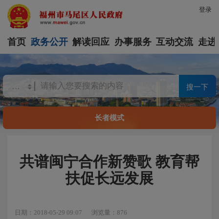
登录
首页
政务公开
解读回应
办事服务
互动交流
走进
搜一下
长者模式
共谱闽宁合作新赞歌 教育帮
扶促长远发展
日期：2018-05-29 09:07
浏览量：876