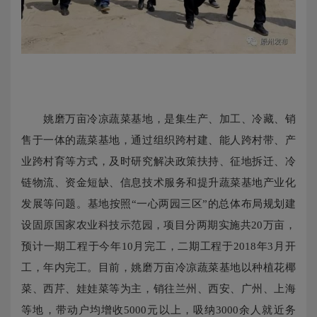
姚磨万亩冷凉蔬菜基地，是集生产、加工、冷藏、销
售于一体的蔬菜基地，通过组织跨村建、能人跨村带、产
业跨村育等方式，及时研究解决政策扶持、征地拆迁、冷
链物流、资金短缺、信息技术服务和提升蔬菜基地产业化
发展等问题。基地按照“一心两园三区”的总体布局规划建
设固原国家农业科技示范园，项目分两期实施共
20
万亩，
预计一期工程于今年
10
月完工，二期工程于
2018
年
3
月开
工，年内完工。目前，姚磨万亩冷凉蔬菜基地以种植花椰
菜、西芹、娃娃菜等为主，销往兰州、西安、广州、上海
等地，带动户均增收
5000
元以上，吸纳
3000
余人就近务