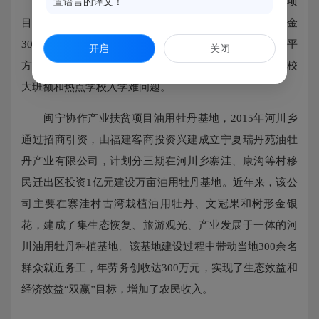
原州区第十八小学是
2014
年自治区确定的“薄改”项
置语言的译文！
目，项目总投资
2900
万元
,
其中福州市马尾区配套援助资金
300
万元。学校建设规模为
48
个教学班，建筑面积
13000
平
开启
关闭
方米，计划于
2017
年秋季开始招生，有效缓解了市区学校
大班额和热点学校入学难问题。
闽宁协作产业扶贫项目油用牡丹基地，
2015
年河川乡
通过招商引资，由福建客商投资兴建成立宁夏瑞丹苑油牡
丹产业有限公司，计划分三期在河川乡寨洼、康沟等村移
民迁出区投资
1
亿元建设万亩油用牡丹基地。近年来，该公
司主要在寨洼村古湾栽植油用牡丹、文冠果和树形金银
花，建成了集生态恢复、旅游观光、产业发展于一体的河
川油用牡丹种植基地。该基地建设过程中带动当地
300
余名
群众就近务工，年劳务创收达
300
万元，实现了生态效益和
经济效益“双赢”目标，增加了农民收入。