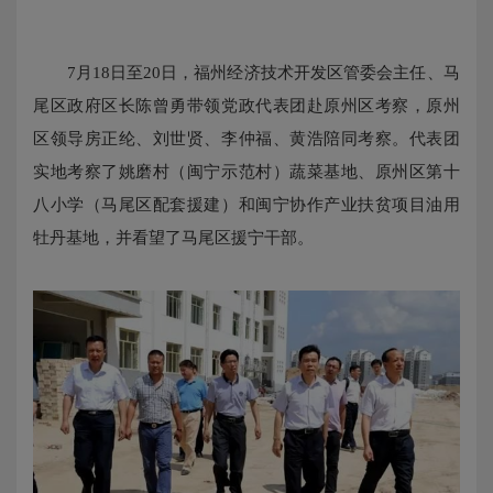
7
月
18
日
至
20
日，福州经济技术开发区管委会主任、马
尾区政府区长陈曾勇带领党政代表团赴原州区考察，原州
区领导房正纶、刘世贤、李仲福、黄浩陪同考察。代表团
实地考察了姚磨村（闽宁示范村）蔬菜基地、原州区第十
八小学（马尾区配套援建）和闽宁协作产业扶贫项目油用
牡丹基地，并看望了马尾区援宁干部。