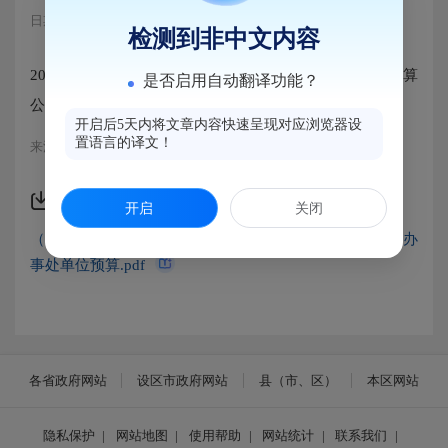
日期：2024-01-15 10:01
浏览量：263
检测到非中文内容
2024年度福州市马尾区人民政府罗星街道办事处单位预算
是否启用自动翻译功能？
公开
开启后5天内将文章内容快速呈现对应浏览器设
置语言的译文！
来源：马尾区罗星街道
附件下载
开启
关闭
（正文下载）2024年度福州市马尾区人民政府罗星街道办
事处单位预算.pdf
各省政府网站
设区市政府网站
县（市、区）
本区网站
隐私保护
|
网站地图
|
使用帮助
|
网站统计
|
联系我们
|