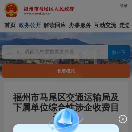
登录
首页
政务公开
解读回应
办事服务
互动交流
走进
搜一下
长者模式
福州市马尾区交通运输局及
下属单位综合性涉企收费目
录清单