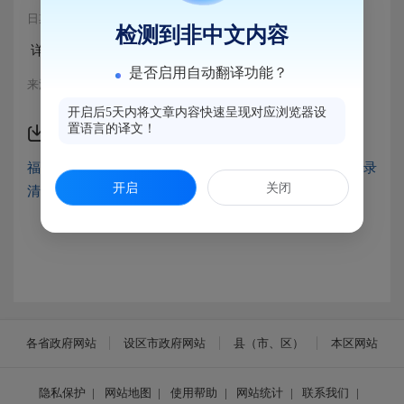
日期：2025-11-24 09:45
浏览量：219
检测到非中文内容
详见附件
是否启用自动翻译功能？
来源：马尾区交通局
开启后5天内将文章内容快速呈现对应浏览器设
置语言的译文！
附件下载
福州市马尾区交通运输局及下属单位综合性涉企收费目录
开启
关闭
清单.docx
各省政府网站
设区市政府网站
县（市、区）
本区网站
隐私保护
|
网站地图
|
使用帮助
|
网站统计
|
联系我们
|