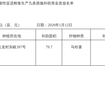
极性促进粮食生产九条措施补助
资金发放名单
位（亩、元）
日期：
202
6
年
1月12日
种植所在地
补助面积
作物种类
云龙村东岐
397号
79.7
马铃薯