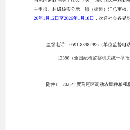
马尾区财政局关于印发〈关于调动农民种粮积极性
主申报、村级核实公示、镇（街道）汇总审核、
26年1月
12
日至
2026年1月1
8
日
，欢迎社会各界
监督电话：
0591-83982996（单位监督电
12388（全国纪检监察机关统一举
附件
1：202
5
年
度
马尾区
调动农民种粮积