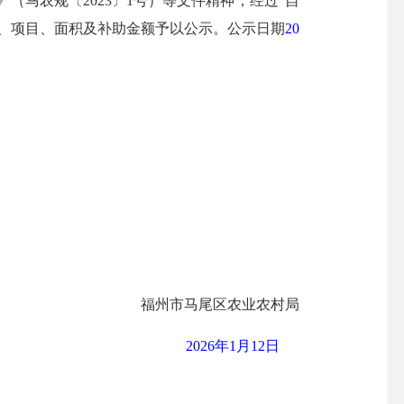
（马农规〔2023〕1号）等文件精神，经过“自
体、项目、面积及补助金额予以公示。
公示日期
20
福州市马尾区农业农村局
2026年1月
12
日