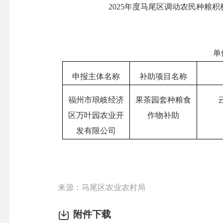
202
5
年
度
马尾区
调动农民种粮积
单
申报主体名称
补助项目名称
福州市琅岐经济
果茶园套种粮食
区万叶园农业开
作物补助
发有限公司
来源：马尾区农业农村局
附件下载