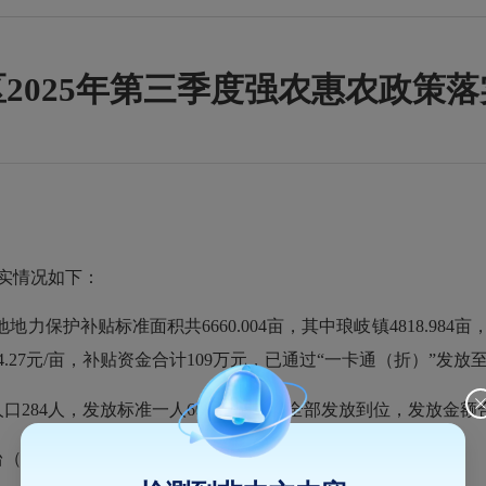
2025年第三季度强农惠农政策
实情况如下：
护补贴标准面积共6660.004亩，其中琅岐镇4818.984亩，亭
4.27元/亩，补贴资金合计109万元，已通过“一卡通（折）”发
84人，发放标准一人600元/年，已全部发放到位，发放金额合计
（套），发放农机购置补贴资金2.628万元。