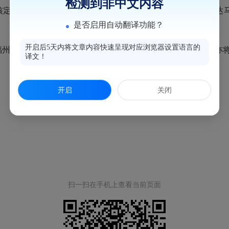
检测到非中文内容
定补贴船数共计3艘，补贴总金额7.9万元。截至目前，已下达马
是否启用自动翻译功能？
开启后5天内将文章内容快速呈现对应浏览器设置语言的
州市惠民资金网公示，其他各项强农惠农补贴资金一旦到位亦
译文！
开启
关闭
扫一扫在手机上查看当前页面