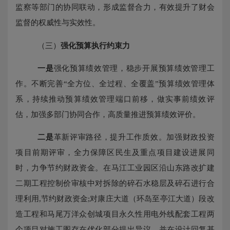
监察等部门的协同联动，形成监督合力，有效提升了财会
监督的权威性与实效性。
（三）
强化预算执行约束
力
一是
强化预算绩效管理，稳步开展预算绩效管理工
作。不断完善
“全方位、全过程、全覆盖”预算绩效管理体
系，持续推动预算绩效管理端口前移，做实事前绩效评
估，加强多部门协同合作，高质量推进预算绩效评价。
二是
革新评审路径，提升工作质效。加强财政投资
项目前期评审，全力保障区民生及重点项目建设进展同
时，力争节约财政资金。在马江工业园区沿山东路改扩建
二期工程控制价审核中对拆除的碎石水稳层及碎石进行合
理利用
,节约财政资金;对康庄大道（环岛至亭江大道）段改
造工程和马尾万洋众创城项目永久性用电外线配套工程两
个项目对施工图存在优化部分提出异议，并在设计回复基