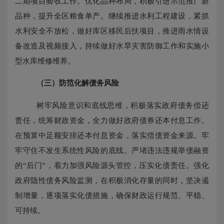
二期项目验收工作。优化品种布局，积极引进示范推广新
品种，提升全区粮食单产。继续推进水利工程建设，紧抓
水利安全不放松，做好库区移民后扶项目，推进雨水情设
备改造及视频接入，持续做好水旱灾害防御工作和实施小
型水库维修维养。
（三）
防范化解债务风险
树牢风险意识和底线思维，积极落实政府债务偿还
责任，统筹财政资金，全力做好政府债券还本付息工作。
在预算中足额安排还本付息资金，落实偿债资金来源。牢
牢守住不发生系统性风险的底线。严堵违法违规举债融资
的
“后门”，着力加强风险源头管控，压实化债责任。强化
政府隐性债务风险监测，在积极消化存量的同时，坚决遏
制增量，逐项落实化债措施，确保财政运行规范、平稳、
可持续。