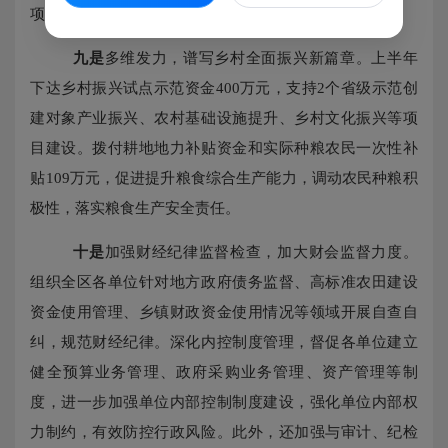
项目建设。
九是
多维发力，谱写乡村全面振兴新篇章。上半年
下达乡村振兴试点示范资金
400万元，支持2个省级示范创
建对象产业振兴、农村基础设施提升、乡村文化振兴等项
目建设。拨付耕地地力补贴资金和实际种粮农民一次性补
贴109万元，促进提升粮食综合生产能力，调动农民种粮积
极性，落实粮食生产安全责任。
十是
加强财经纪律监督检查，加大财会监督力度。
组织全区各单位针对地方政府债务监督、高标准农田建设
资金使用管理、乡镇财政资金使用情况等领域开展自查自
纠，规范财经纪律。深化内控制度管理，督促各单位建立
健全预算业务管理、政府采购业务管理、资产管理等制
度，进一步加强单位内部控制制度建设，强化单位内部权
力制约，有效防控行政风险。此外，还加强与审计、纪检