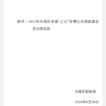
附件：
202
3
年
马尾区
本级
“三公”经费公共财政拨款
支出情况表
马尾区财政局
202
4
年
8
月
30
日