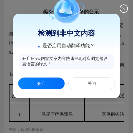
编外人员录用名单的公示
现2026年福州市马尾医疗保障局公开招聘编外人员录
检测到非中文内容
用名单予以公示，公示时间从2026年6月15日至6月18日。
地址：福州市马尾区君竹路14号4楼，联系电话：0591-886
是否启用自动翻译功能？
02611。
开启后5天内将文章内容快速呈现对应浏览器设
置语言的译文！
2026年福州市马尾医疗保障局公开招聘编外人员录用
名单如下：
开启
关闭
序号
报考单位
岗位
1
马尾医疗保障局
医保服务站工作
来源：马尾区医保局