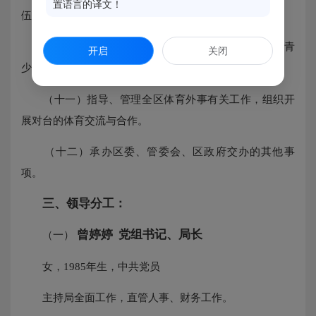
置语言的译文！
伍建设和体育人才的培养；组织协调各类体育竞赛工作。
（十）统筹规划全区青少年体育发展，指导和推进青
开启
关闭
少年体育工作。
（十一）指导、管理全区体育外事有关工作，组织开
展对台的体育交流与合作。
（十二）承办区委、管委会、区政府交办的其他事
项。
三、领导分工：
曾婷婷
党组书记
、
局长
（一）
女，1985年生，中共党员
主持局全面工作，直管人事、财务工作。