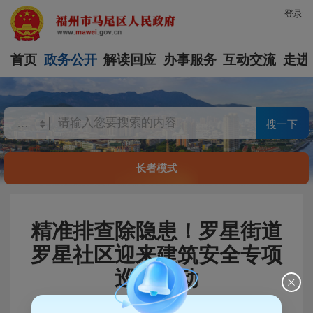
登录
首页
政务公开
解读回应
办事服务
互动交流
走进
搜一下
长者模式
精准排查除隐患！罗星街道
罗星社区迎来建筑安全专项
巡查行动