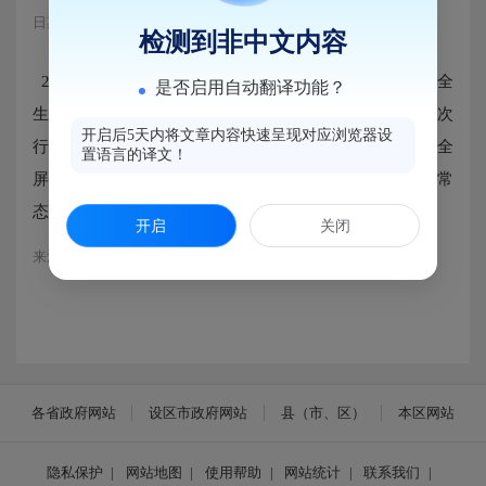
日期：2025-06-05 10:45
浏览量：331
检测到非中文内容
2025年6月5日下午，福建省住房和城乡建设厅办公室安全
是否启用自动翻译功能？
生产督导组深入罗星社区，开展建筑安全专项巡查。此次
开启后5天内将文章内容快速呈现对应浏览器设
行动通过专业排查精准识别安全隐患，全力筑牢建筑安全
置语言的译文！
屏障。后续，社区将持续加大隐患排查整治力度，健全常
态化巡查监管机制，切实守护居民生命财产安全。
开启
关闭
来源：马尾区罗星街道
各省政府网站
设区市政府网站
县（市、区）
本区网站
隐私保护
|
网站地图
|
使用帮助
|
网站统计
|
联系我们
|