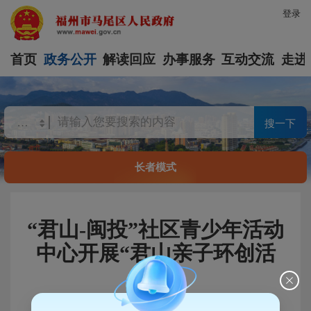
登录
首页
政务公开
解读回应
办事服务
互动交流
走进
搜一下
长者模式
“君山-闽投”社区青少年活动
中心开展“君山亲子环创活
动”