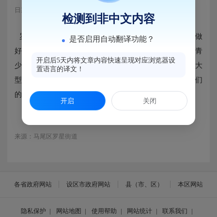
日期：2024-12-14 08:58
浏览量：379
检测到非中文内容
罗星街道君山社区汇聚多方资源构建社区服务平台，做
是否启用自动翻译功能？
好“一老一少”服务，2024年12月14日，“君山-闽投”社区青
开启后5天内将文章内容快速呈现对应浏览器设
少年活动中心开展“君山亲子环创活动”,亲子共同参与5米大
置语言的译文！
型墙绘的DIY制作，增进家庭互动与情感交流，培养孩子们
的动手能力和艺术鉴赏能力。
开启
关闭
来源：马尾区罗星街道
各省政府网站
设区市政府网站
县（市、区）
本区网站
隐私保护
|
网站地图
|
使用帮助
|
网站统计
|
联系我们
|