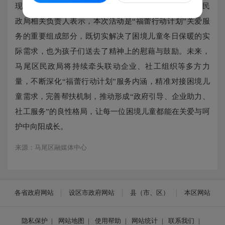
现，更是“福蕾行动计划”落地见效的具体实践。马尾区民
政局相关负责人表示，本次活动是“福蕾行动计划”关爱服
务的重要组成部分，既切实解决了困境儿童冬日保暖的实
际需求，也为孩子们送去了精神上的慰藉与鼓励。未来，
马尾区民政局将持续牵头联动企业、社工组织等多方力
量，不断深化“福蕾行动计划”服务内涵，精准对接困境儿
童需求，完善帮扶机制，推动形成“政府引导、企业助力、
社工服务”的良性格局，让每一位困境儿童都能在关爱与呵
护中向阳成长。
来源：马尾区融媒体中心
各省政府网站
设区市政府网站
县（市、区）
本区网站
隐私保护
|
网站地图
|
使用帮助
|
网站统计
|
联系我们
|