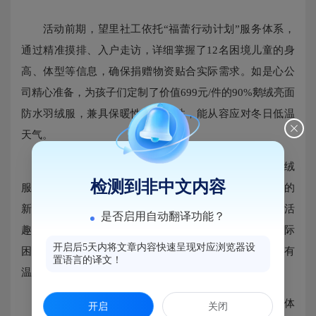
活动前期，望里社工依托“福蕾行动计划”服务体系，
通过精准摸排、入户走访，详细掌握了12名困境儿童的身
高、体型等信息，确保捐赠物资贴合实际需求。如是心公
司精心准备，为孩子们定制了价值699元/件的90%鹅绒亮面
防水羽绒服，兼具保暖性与实用性，能从容应对冬日低温
天气。
走访过程中，望里社工亲手为孩子们穿上崭新的羽绒
检测到非中文内容
服，细致调整尺寸，询问穿着舒适度。看着合身又暖和的
新衣服，孩子们脸上绽放出纯真笑容，主动分享学习生活
是否启用自动翻译功能？
趣事。社工还与家长亲切交谈，深入了解家庭近况与实际
开启后5天内将文章内容快速呈现对应浏览器设
困难，鼓励孩子们勇敢面对生活，努力成长为有担当、有
置语言的译文！
温度的人，让家庭感受到来自社会的关怀与支持。
此次捐赠活动是政企社协同践行社会责任的生动体
开启
关闭