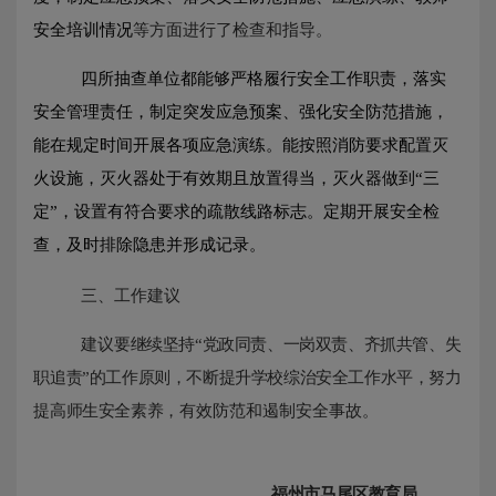
安全培训情况
等方面进行了检查和指导。
四
所
抽查单位
都能够严格履行安全工作职责，落实
安全管理责任，制定突发应急预案、强化安全防范措施，
能在规定时间开展各项应急演练。
能按照消防要求配置灭
火设施，灭火器处于有效期且放置得当，灭火器做到
“三
定”，设置有符合要求的疏散线路标志。
定期开展安全检
查，及时排除隐患并形成记录。
三、工作建议
建议
要
继续
坚持
“党政同责、一岗双责、齐抓共管、失
职追责”的工作原则，不断提升学校综治安全工作水平，努力
提高师生安全素养，
有效防范和遏制安全事故。
福州市马尾区教育局