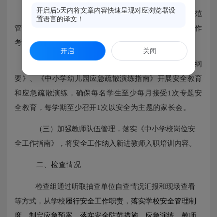
开启后5天内将文章内容快速呈现对应浏览器设
（一）指导学校建立健全并认真执行校园安全防范
置语言的译文！
管理制度和应对突发事件的应急预案。制定学校安全工作
考核目标，并纳入教育督导评估体系。
开启
关闭
（二）指导学校按照《中小学公共安全教育指导纲
要》、《中小学幼儿园应急疏散演练指南》开展安全教育
和应急疏散演练，确保每名学生至少每月接受
1次专题安
全教育，每学期至少召开1次以安全为主题的家长会。
（三）加强教师队伍管理，落实《中小学校岗位安
全工作指南》，将安全工作纳入新进教师入职培训内容。
二、检查情况
检查组通过听取
抽查单位
自查情况汇报和现场查看
等方式，从学校
履行安全工作职责，落实
学校安全管理制
度，制定应急预案、落实安全防范措施、应急演练、教师