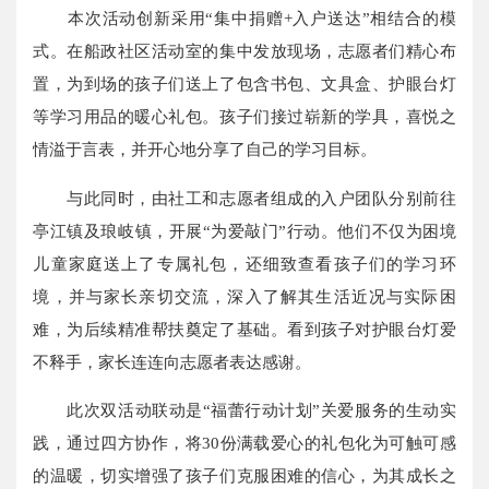
本次活动创新采用“集中捐赠+入户送达”相结合的模
式。在船政社区活动室的集中发放现场，志愿者们精心布
置，为到场的孩子们送上了包含书包、文具盒、护眼台灯
等学习用品的暖心礼包。孩子们接过崭新的学具，喜悦之
情溢于言表，并开心地分享了自己的学习目标。
与此同时，由社工和志愿者组成的入户团队分别前往
亭江镇及琅岐镇，开展“为爱敲门”行动。他们不仅为困境
儿童家庭送上了专属礼包，还细致查看孩子们的学习环
境，并与家长亲切交流，深入了解其生活近况与实际困
难，为后续精准帮扶奠定了基础。看到孩子对护眼台灯爱
不释手，家长连连向志愿者表达感谢。
此次双活动联动是“福蕾行动计划”关爱服务的生动实
践，通过四方协作，将30份满载爱心的礼包化为可触可感
的温暖，切实增强了孩子们克服困难的信心，为其成长之