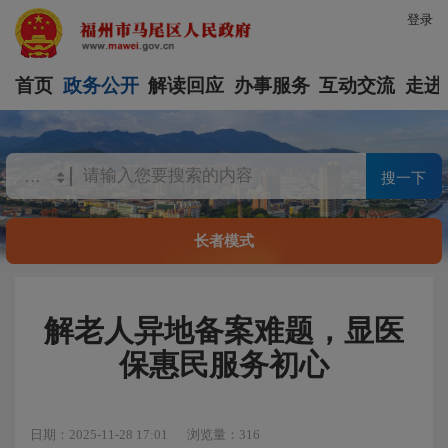
登录
首页
政务公开
解读回应
办事服务
互动交流
走进
搜一下
长者模式
解老人异地备案难题，显医
保惠民服务初心
日期：2025-11-28 17:01
浏览量：316