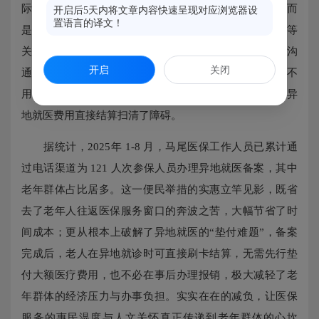
际情况，工作人员并未简单告知办理流程便结束服务，而
开启后5天内将文章内容快速呈现对应浏览器设
置语言的译文！
是耐心细致地记录下老人的个人信息、就医地具体详情等
关键内容，直接帮他完成了异地就医备案登记。从电话沟
开启
关闭
通对接需求，到备案手续全部办结，整个过程陈大爷既不
用奔波跑腿，也无需自己操作线上平台，真正为老年人异
地就医费用直接结算扫清了障碍。
据统计，2025年 1-8 月，马尾医保工作人员已累计通
过电话渠道为 121 人次参保人员办理异地就医备案，其中
老年群体占比居多。这一便民举措的实惠立竿见影，既省
去了老年人往返医保服务窗口的奔波之苦，大幅节省了时
间成本；更从根本上破解了异地就医的“垫付难题”，备案
完成后，老人在异地就诊时可直接刷卡结算，无需先行垫
付大额医疗费用，也不必在事后办理报销，极大减轻了老
年群体的经济压力与办事负担。实实在在的减负，让医保
服务的惠民温度与人文关怀真正传递到老年群体的心坎