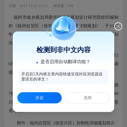
日期：2017-12-01 15:25
浏览量：791
福州市城乡规划局委托福州市规划设计研究院组织编制
的《福州自贸区（快安片区）控制性详细规划》，于
2017
年10月通过我局组织的专家技术审查，根据《城乡规划
法》，现将规划草案公示征求公众意见。
检测到非中文内容
规划主要内容发布在网站上。公示时间自2017年11月3
是否启用自动翻译功能？
0日至2017年12月30日，公示期间欢迎单位和个人通过信函
或电子邮件方式对规划提出意见与建议。
开启后5天内将文章内容快速呈现对应浏览器设
置语言的译文！
来信邮寄地址：福州市江滨东大道108号留学生创业园
7楼马尾规划分局，邮政编码：350015，联系电话：83689
开启
关闭
254，并注明“福州自贸区（快安片区）控制性详细规划意
见与建议”。
附件：福州自贸区（快安片区）控制性详细规划简介