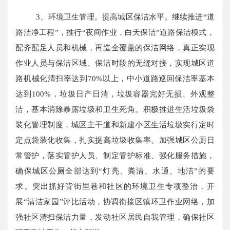
3、环境卫生管理。提高城区保洁水平。继续推进“道
路洁净工程”，推行“夜间作业，白天保洁”道路保洁模式，
配齐配足人员和机械，再造全覆盖的保洁网络，真正实现
作业人员与保洁区域、保洁时段的无缝对接，实现城区道
路机械化清扫率达到70%以上，中小道路巡回保洁率基本
达到100%，垃圾日产日清，垃圾容器完好无损、外观整
洁，基本消除暴露垃圾和卫生死角。积极推进生活垃圾袋
装化管理制度，城区主干道和新建小区生活垃圾实行定时
定点袋装化收集，扎实提高垃圾收集率。加强城区公厕日
常管护，落实管护人员、制定管护标准、强化服务措施，
确保城区公厕全部达到“灯亮、粪清、水通、地洁”的要
求。突出抓好背街里巷和社区的环境卫生专项整治，开
展“清洁家园”评比活动，协调衔接区镇环卫作业网络，加
强社区清扫保洁力量，发动社区居民自我管理，确保社区