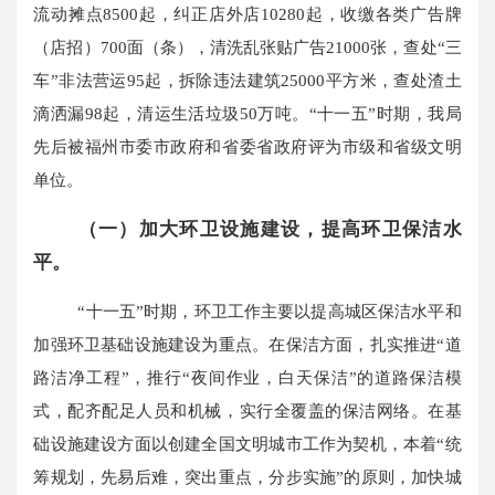
流动摊点8500起，纠正店外店10280起，收缴各类广告牌
（店招）700面（条），清洗乱张贴广告21000张，查处“三
车”非法营运95起，拆除违法建筑25000平方米，查处渣土
滴洒漏98起，清运生活垃圾50万吨。“十一五”时期，我局
先后被福州市委市政府和省委省政府评为市级和省级文明
单位。
（一）加大环卫设施建设，提高环卫保洁水
平。
“十一五”时期，环卫工作主要以提高城区保洁水平和
加强环卫基础设施建设为重点。在保洁方面，扎实推进“道
路洁净工程”，推行“夜间作业，白天保洁”的道路保洁模
式，配齐配足人员和机械，实行全覆盖的保洁网络。在基
础设施建设方面以创建全国文明城市工作为契机，本着“统
筹规划，先易后难，突出重点，分步实施”的原则，加快城