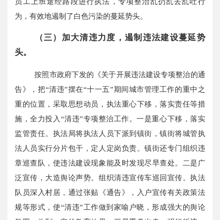
员工上班途经路段进行执法，专项整治乱扔乱丢乱吐行
为，有效地遏制了白色污染的蔓延势头。
（三）加大清违力度，遏制违法建设蔓延势
头。
按照市政府下发的《关于开展违法建设专项整治的通
告》，把“清违”摆在“十一五”期间城市管理工作的重中之
重的位置，采取思想动员，执法重心下移，落实责任等措
施，全力投入“清违”专项整治工作。一是重心下移，落实
监管责任。执法局将执法人员下派到镇街，镇街将城管执
法人员实行分片包干，定人定岗负责。镇街还专门组织违
章巡查队，使违法建设现象能及时发现尽早查处。二是广
泛宣传，大造舆论声势。组织清违宣传车巡回宣传。执法
队员深入村居，通过张贴《通告》，入户宣传有关政策法
规等形式，使“清违”工作做到家喻户晓，形成强大的舆论