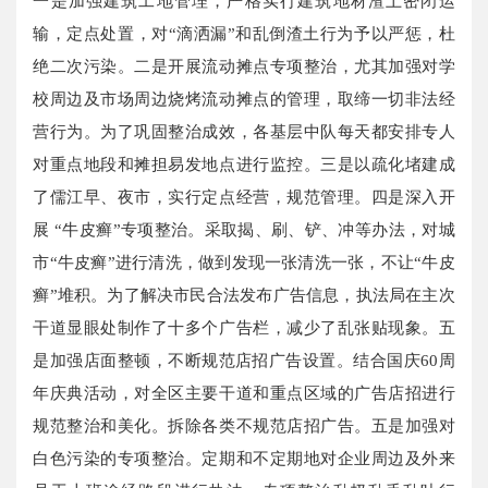
一是加强建筑工地管理，严格实行建筑地材渣土密闭运
输，定点处置，对“滴洒漏”和乱倒渣土行为予以严惩，杜
绝二次污染。二是开展流动摊点专项整治，尤其加强对学
校周边及市场周边烧烤流动摊点的管理，取缔一切非法经
营行为。为了巩固整治成效，各基层中队每天都安排专人
对重点地段和摊担易发地点进行监控。三是以疏化堵建成
了儒江早、夜市，实行定点经营，规范管理。四是深入开
展 “牛皮癣”专项整治。采取揭、刷、铲、冲等办法，对城
市“牛皮癣”进行清洗，做到发现一张清洗一张，不让“牛皮
癣”堆积。为了解决市民合法发布广告信息，执法局在主次
干道显眼处制作了十多个广告栏，减少了乱张贴现象。五
是加强店面整顿，不断规范店招广告设置。结合国庆60周
年庆典活动，对全区主要干道和重点区域的广告店招进行
规范整治和美化。拆除各类不规范店招广告。五是加强对
白色污染的专项整治。定期和不定期地对企业周边及外来