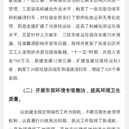
建改建了一批公厕，并将镇街管理的公厕全部纳入区统一
管理。三是提高机械化作业水平，购置了一批垃圾压缩车
和机械清扫车，对垃圾全部实行了密闭化收运和无害化处
理。四是改建扩建了垃圾转运站，提高了机械化清运垃圾
水平。五是针对人力板车、三轮车收运垃圾存在着污水滴
漏、垃圾飘洒影响市容等问题，取缔并更新了街道社区环
卫工人使用的木质垃圾收集桶。“十一五”时期，共投入资
金760万元，新建改建12座公厕，扩建改建垃圾转运站3
座，购置了20部垃圾压缩车和道路清扫车，增设了320个果
皮箱。
（二）开展市容环境专项整治，提高环境卫生
质量。
以创建全国文明城市工作为契机，不断完善长效管理
机制，认真履行行政执法职能，执法工作取得了新成效。