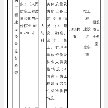
防
条；《人民
实体质量及
工
防空工程质
防护设备安
按工
程
量验收与评
装质量情
程
建
报监
价标准 RFJ
人
况；3.建
建设
设
现场检
项目
1
01-2015》
防
设、勘察、
进
质
查
全覆
科
设计、施
量
盖
度实
工、监理等
监
施
单位资质及
督
从业人员资
检
格情况；4.
查
国家人防工
程建设强制
性标准执行
情况。