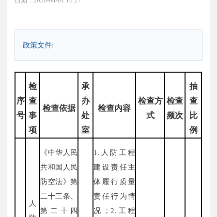
日期：2026-04-01 16:27
政策文件:
检
承
抽
序
查
办
检查方
检查
查
检查依据
检查内容
号
事
处
式
频次
比
项
室
例
《中华人民
1.人防工程
共和国人民
建设责任主
防空法》第
体履行质量
二十三条、
责任行为情
人
第二十四
况；2.工程