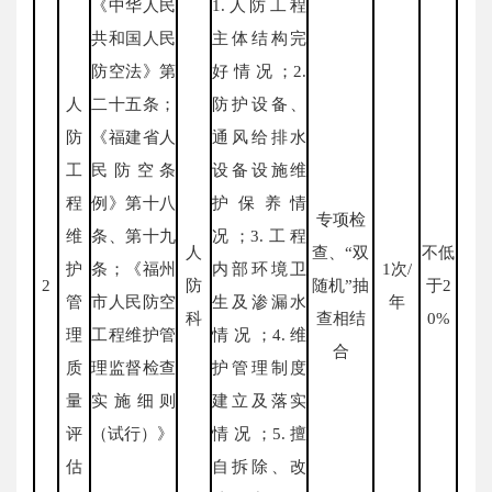
《中华人民
1.人防工程
共和国人民
主体结构完
防空法》第
好情况；2.
人
二十五条；
防护设备、
防
《福建省人
通风给排水
工
民防空条
设备设施维
程
例》第十八
护保养情
专项检
维
条、第十九
况；3.工程
人
查、“双
不低
护
条；《福州
内部环境卫
1次/
2
防
随机”抽
于2
管
市人民防空
生及渗漏水
年
科
查相结
0%
理
工程维护管
情况；4.维
合
质
理监督检查
护管理制度
量
实施细则
建立及落实
评
（试行）》
情况；5.擅
估
自拆除、改