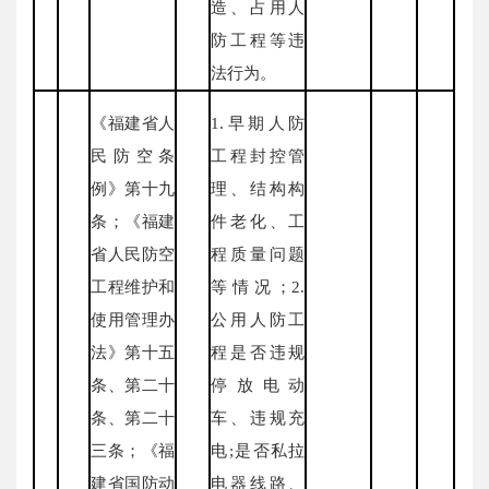
造、占用人
防工程等违
法行为。
《福建省人
1.早期人防
民防空条
工程封控管
例》第十九
理、结构构
条；《福建
件老化、工
省人民防空
程质量问题
工程维护和
等情况；2.
使用管理办
公用人防工
法》第十五
程是否违规
条、第二十
停放电动
条、第二十
车、违规充
三条；《福
电;是否私拉
建省国防动
电器线路、