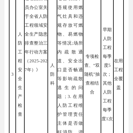
员办公室关
违规使用燃
于全省人防
气灶具和违
工程领域安
规存放可燃
早期
人
全生产隐患
物、易燃物
人防
防
排查整治三
等情况;场所
工程
工
年行动方案
内疏散通
专项检
每季
程
（2025-202
道、安全出
在用
人
查、“双
度5
安
7年）》
口是否畅通
工程
3
防
随机”抽
次；
全
等影响疏散
全覆
科
查相结
其他
生
逃生的问
盖
合
人防
产
题；3.在用
工程
检
人防工程维
每季
查
护管理责任
度1次
主体是否做
好消防、进