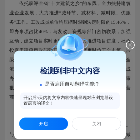
依托获评全省“十大建筑之乡”的东风，全力扶持建筑
业企业发展，大力推进“减环节、减材料、减时限、优服
务”工作。工改成员单位均压缩时限到法定时限的15.46%，
即办事项占比40%；与发改、资规等部门密切联系，加强
互动，建立项目实时更新流程，全力推进项目进度，社会
投资房建项目取码到开工的平均跨度用时位于全市第一层
级。采取“全流程网上办理”及“双向快递”等形式，实践全
流程“不见面审批 ”，实现水电气网联合报装“一件事”集成
检测到非中文内容
办理；加强审批全过程信息共享，实现“一网通办、并联审
是否启用自动翻译功能？
批、全程监管”，政务服务“好差评”非常满意率100%，营
商环境的满意度不断提升。
开启后5天内将文章内容快速呈现对应浏览器设
置语言的译文！
（四）多样化开展普法宣传活动
开启
关闭
按照“谁执法、谁普法”的要求，全面开展普法工作。
与中心任务相结合，把建筑工地、物业小区、结对社区做