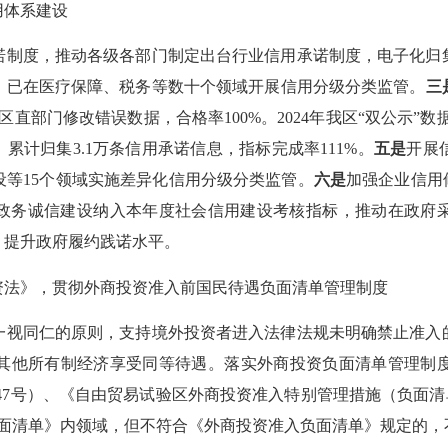
体系建设
诺制度，推动各级各部门制定出台行业信用承诺制度，电子化归
，已在医疗保障、税务等数十个领域开展信用分级分类监管。
三
区直部门修改错误数据，合格率100%。2024年我区“双公示”数据
累计归集3.1万条信用承诺信息，指标完成率111%。
五是
开展
等15个领域实施差异化信用分级分类监管。
六是
加强企业信用
政务诚信建设纳入本年度社会信用建设考核指标，推动在政府
，提升政府履约践诺水平。
法》，贯彻外商投资准入前国民待遇负面清单管理制度
视同仁的原则，支持境外投资者进入法律法规未明确禁止准入的
其他所有制经济享受同等待遇。落实外商投资负面清单管理制
第47号）、《自由贸易试验区外商投资准入特别管理措施（负面清单
负面清单》内领域，但不符合《外商投资准入负面清单》规定的，