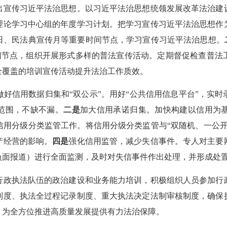
出宣传习近平法治思想。以习近平法治思想统领发展改革法治建
理论学习中心组的年度学习计划。把学习宣传习近平法治思想作
日、民法典宣传月等重要时间节点，学习宣传习近平法治思想。
要时间节点，组织开展形式多样的普法宣传活动。定期督促检查普
全覆盖的培训宣传活动提升法治工作质效。
做好信用数据归集和“双公示”。用好“公共信用信息平台”，实
范围，不缺不漏。
二是
加大信用承诺归集。加快构建以信用为
信用分级分类监管工作。将信用分级分类监管与“双随机、一公
产经营的影响。
四是
强化信用监管，减少失信事件。专人对主要
面报道）进行全面监测，及时对失信事件作出处理，并形成处置
政执法队伍的政治建设和业务能力培训，积极组织人员参加行政
制度、执法全过程记录制度、重大执法决定法制审核制度，确保
，为全方位推进高质量发展提供有力法治保障。