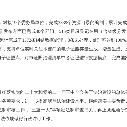
19个委办局单位，完成3839个资源目录的编制，累计完成6022
目录发布方面已完成30个部门、515类目录登记在用（含省级分
，累计完成了1372条纠错数据处理，0条未处理，处理率达到100%
核，支持单位实时关注本部门的电子证照存量生成、增量生成、
电子证照库。对市证照治理清单中各证照进行数据摸底，完成国
彻落实党的二十大和党的二十届三中全会关于法治建设的总体要
的各项要求，进一步提高我局法治建设水平。继续落实主要负责
法制审核工作，“三重一大”事项经法制审查把关，再上党组会研
依法依规做好行政许可工作。