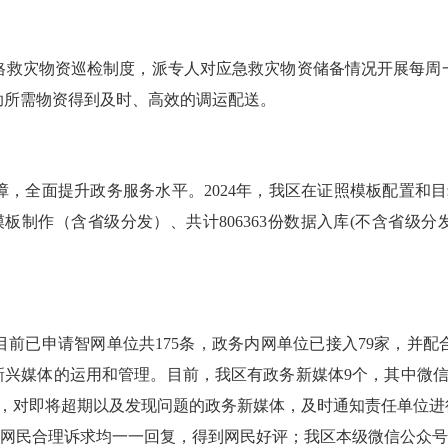
救灾物资巡检制度，派专人对应急救灾物资储备情况开展每周一
助所需物资得到及时、高效的调运配送。
面提升政务服务水平。2024年，我区在证照模板配置和目录
板制作（含省级分发）、共计806363份数据入库(不含省级分发
前已申请智网单位共175条，政务内网单位已接入79家，并
新兴媒体的运用和管理。目前，我区有政务新媒体9个，其中微信
，对即将超期以及发现问题的政务新媒体，及时通知责任单位进行整
，对网民合理诉求均一一回复，得到网民好评；我区本级微信公众号“