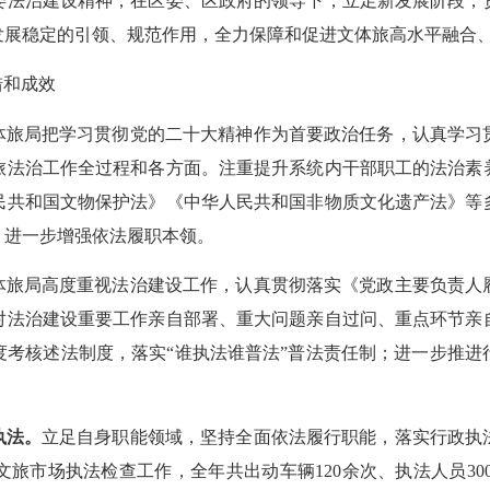
委法治建设精神，在区委、区政府的领导下，立足新发展阶段，
发展稳定的引领、规范作用，全力保障和促进文体旅高水平融合
措和成效
体旅局把学习贯彻党的二十大精神作为首要政治任务，认真学习
旅法治工作全过程和各方面。注重提升系统内干部职工的法治素
民共和国文物保护法》《中华人民共和国非物质文化遗产法》等
，进一步增强依法履职本领。
体旅局高度重视法治建设工作，认真贯彻落实《党政主要负责人
对法治建设重要工作亲自部署、重大问题亲自过问、重点环节亲
度考核述法制度，落实“谁执法谁普法”普法责任制；进一步推进
执法。
立足自身职能领域，坚持全面依法履行职能，落实行政执
市场执法检查工作，全年共出动车辆120余次、执法人员300多人