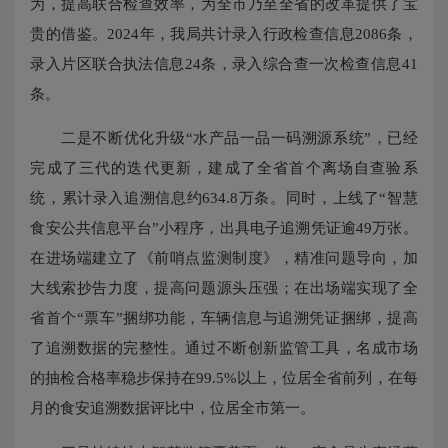
为，提高联合检查效率，为全市乃至全省的改革提供了宝
贵的借鉴。2024年，我局共计录入行政检查信息2086条，
录入片区联合执法信息24条，录入综合查一次检查信息41
条。
二是不断优化升级“水产品一品一码溯源系统”，已经
完成了三代的迭代更新，建成了全省首个离场自查验系
统，累计录入追溯信息约634.8万条。同时，上线了“智慧
食安公共信息平台”小程序，出具电子追溯凭证逾49万张。
在进场端建立了《前哨点监测制度》，精准问题导向，加
大线索抄告力度，提高问题源头压强；在出场端实现了全
省首个“票车”捆绑功能，车辆信息与追溯凭证捆绑，提高
了追溯数据的完整性。通过不断创新监管工具，名成市场
的抽检合格率稳步保持在99.5%以上，位居全省前列，在每
月的食安追溯数据评比中，位居全市第一。