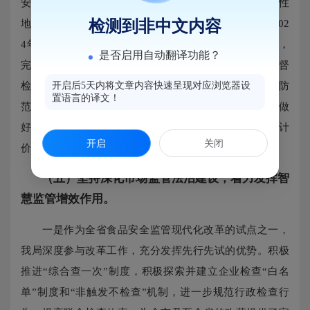
安全监控力度，特别关注关键领域和重点产品，有针对性
地实施专项整治行动，以保障消费者权益和市场秩序。202
检测到非中文内容
4年指导49家工业产品生产企业建立质量安全主体责任制，
是否启用自动翻译功能？
完成17家获得工业产品生产许可生产企业全覆盖现场监督
检查，检查12家重点产品生产企业质量管理情况，有效防
开启后5天内将文章内容快速呈现对应浏览器设
置语言的译文！
范化解风险；完成流通领域产品质量抽检95批次，严格做
好不合格产品后处理工作。电动自行车案件21起，电子计
开启
关闭
价秤计量违法行为案件21起，不合格电子计价秤26台。
（五）坚持深化市场监管法治建设，着力发挥智
慧监管增效作用。
一是作为全省食品安全监管现代化改革的试点之一，
我局深度参与改革工作，充分发挥先行先试的优势。积极
推进“综合查一次”制度，积极探索并建立企业检查“白名
单”制度和“非触发不检查”机制，进一步规范行政检查行