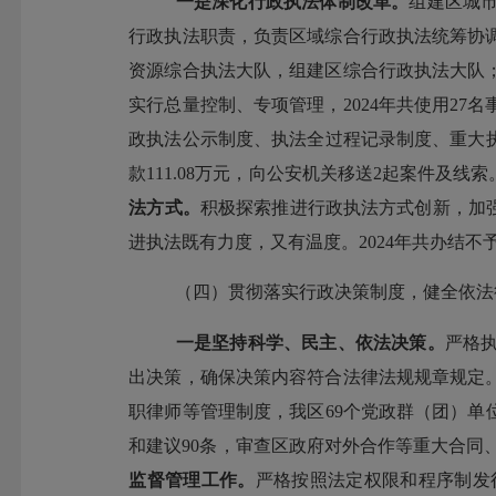
一是深化行政执法体制改革。
组建区城
行政执法职责，负责区域综合行政执法统筹协
资源综合执法大队，组建区综合行政执法大队
实行总量控制、专项管理，
2024
年共使用
27
名
政执法公示制度、执法全过程记录制度、重大
款
111.08
万元，向公安机关移送
2
起案件及线索
法方式。
积极探索推进行政执法方式创新，加
进执法既有力度，又有温度。
2024
年共办结不
（四）
贯彻落实行政决策制度，健全依法
一是坚持科学、民主、依法决策。
严格
出决策，确保决策内容符合法律法规规章规定
职律师等管理制度，
我区
69
个党政群（团）单
和建议
90
条
，
审查区政府对外合作等重大合同
监督管理工作。
严格按照法定权限和程序制发