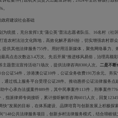
政诉讼案件行政机关负责人出庭应诉制，
2024
年全区各级行政
0%
。
治政府建设社会基础
划为统揽，充分发挥
1
支
‘
蒲公英
’
普法志愿者队伍、
16
名村（社
打造农村法治文化阵地，高效化解矛盾纠纷，切实增强农村群
，提供其他法律服务
755
件。用好用活新媒体，聚焦网络暴力、
频最高点击次数达
3.4
万次。先后开展
“
推进移风易俗，治理高额彩
等主题普法宣传活动
71
场次，提供法律咨询
8300
人次。
二是不断
涉台公证
54
件，涉港澳公证
10
件，公证业务收费
191
万余元。夯实
次，通过线上服务平台受理公证
28
件。推动惠侨公证法律服务点
援助中心承办法援案件
889
件，其中民事案件
113
件，刑事案件
776
个，指派律师专岗接听，累计接听解答咨询
6015
人次，回复
1234
两快
”
发展的目标，在体系建设、品牌培育与创新发展上积极探
兴
”148
公共法律服务项目，创新乡村法律服务模式，结合琅岐镇