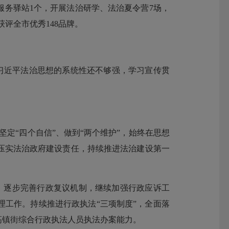
服务驿站
1
个，开展法治研学、法治夏令营
7
场，
获评全市优秀
148
品牌。
习近平法治思想的系统性还不够强，学习宣传贯
坚定
“
四个自信
”
、做到
“
两个维护
”
，始终在思想
压实法治政府建设责任，持续推进法治建设第一
。逐步完善行政复议机制，继续加强行政应诉工
理工作。持续推进行政执法
“
三项制度
”
，全面落
高镇街综合行政执法人员执法办案能力。