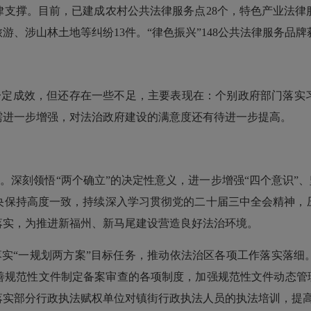
律支撑。目前，已建成农村公共法律服务点
28
个，特色产业法律
旅游、涉山林土地等纠纷
13
件。
“
律色振兴
”148
公共法律服务品牌
一定成效，但还存在一些不足，主要表现在：个别政府部门落实
需进一步增强，对法治政府建设的满意度还有待进一步提高。
导。
深刻领悟
“
两个确立
”
的决定性意义，进一步增强
“
四个意识
”
、
央保持高度一致，持续深入学习贯彻党的二十届三中全会精神，
落实，为推进新福州、新马尾建设营造良好法治环境。
落实
“
一规划两方案
”
目标任务，推动依法治区各项工作落实落细
善规范性文件制定备案审查的各项制度，加强规范性文件动态管
落实部分行政执法赋权单位对镇街行政执法人员的执法培训，提