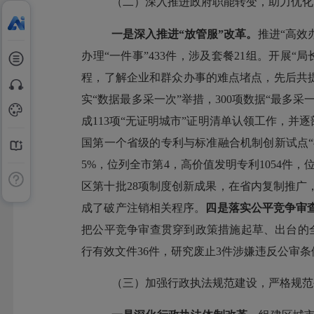
（二）深入推进政府职能转变，助力优化
一是深入推进
“
放管服
”
改革。
推进
“
高效
办理
“
一件事
”433
件，涉及套餐
21
组。开展
“
局
程，了解企业和群众办事的难点堵点，先后共
实
“
数据最多采一次
”
举措，
300
项数据
“
最多采
成
113
项
“
无证明城市
”
证明清单认领工作，并逐
国第一个省级的
专利与标准融合机制创新试点
“
5%
，位列全市第
4
，高价值发明专利
1054
件，
区第十批
28
项制度创新成果，在省内复制推广
成了破产注销相关程序。
四是落实公平竞争审
把公平竞争审查贯穿到政策措施起草、出台的
行有效文件
36
件，研究废止
3
件涉嫌违反公审条
（三）
加强行政执法规范建设，严格规范