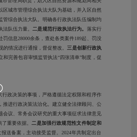
城市管理局职责，划入区自然资源和规划局相关
以区城市管理综合执法大队为基础，并入区自然
监管综合执法大队。明确各行政执法队伍编制均
执法队伍力量。
二是规范行政执法行为。
落实行
处罚信息
28000
余条，查处各类案件
189
起、罚没
现的情况进行通报，督促整改。
三是创新行政执
立和完善包容审慎监管执法
“四张清单”制度
，促
大行政决策的事项，严格遵循法定权限和程序作
，推进行政决策法治化。建立健全法
律顾问、公
题会议、常务会议研究的重大事项
征求
法律意见
供了重要依据。
二是加强行政规范性文件制定和
大报送备案，主动接受监督。
2024
年共制定出台