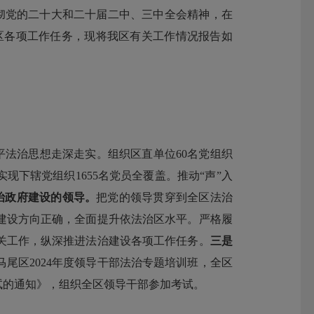
贯彻党的二十大和二十届二中、三中全会精神，在
区各项工作任务，现将我区
有关
工作情况报告如
平法治思想走深走实。
组织区直单位
60
名党组织
实现下辖党组织
1655
名党员全覆盖。推动
“
声
”
入
治政府建设的领导。
把党的领导贯穿到全区法治
建设方向正确，全面提升依法治区水平。严格履
关工作，纵深推进法治建设各项工作任务。
三是
马尾区
2024
年度领导干部法治专题培训班，全区
试的通知》，组织全区领导干部参加考试。