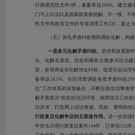
行政规范性文件
5
件，备案率达
100%
。建立健
门与上位法以及国家政策相抵触、不一致、不
性文件和政策文件的专项清理工作
2
次，废止
3
（五）
深化矛盾纠纷预防调处化解，构建
一是
多元化解矛盾纠纷。
坚持和发展新
头、化解在基层。鼓励和吸收台胞参与法治建
室，发挥商会在化解涉企纠纷、促进社会治理
备率达
24.1%
。全区排查调处各类矛盾纠纷
270
位
”
工作体系的深度融合，不断完善信访事项登
解矛盾靠法
”
的良好法治环境，保障信访工作依
访诉求，打造网上信访便捷、高效、透明的信
行政复议化解争议的主渠道作用。
进一步
加强
年
依法办理行政复议案件
144
件，已审结
122
件