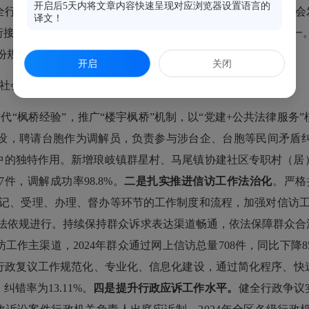
开启后5天内将文章内容快速呈现对应浏览器设置语言的
全行政规范性文件动态清理工作机制，
根据深化改革和经济社会
译文！
衔接或不配套的行政规范性文件，维护国家法制统一、政令统一
份规范性文件。
开启
关闭
社会治理新格局
时代
“
枫桥经验
”
，推广
“
楼宇枫桥
”
机制，以
“
党建
+
公共法律服务
”
设，
聘请台胞作为调解员，负责参与涉台企、台胞等民间矛盾
中的独特作用。新增琅岐镇群星村、马尾镇协建社区专职村（居
7
件，调解成功率
98.8%
。
二是
扎实推进信访工作法治化
。
严格
记、受理、办理、督办等环节的工作制度和流程，加强对信访
法依规进行。持续保持群众诉求表达渠道畅通，依法保障群众合
访工作主渠道，
2024
年群众通过网上信访总量
708
件，同比下降
8
行政复议工作规范化、专业化、信息化建设
，通过简化程序、快
，纠错率为
13.11%
。
四是提升行政应诉
工作水平。
健全行政争议