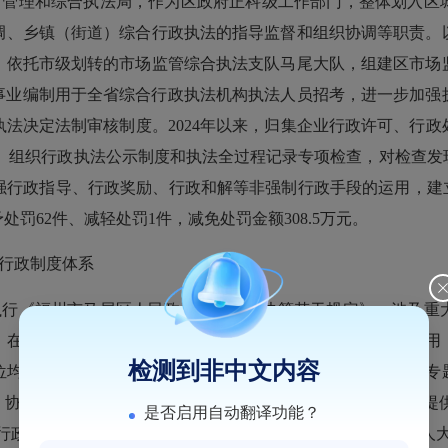
市管理和综合执法局，作为区政府正科级工作部门，整体划入区
调、乡镇（街道）综合行政执法的指导监督和组织协调等职责。
；依托市级划转的市场监管综合执法支队马尾大队，组建区市场
事业编制用于全省综合行政执法机构执法人员招考，进一步加强
执法决定法制审核制度。
2024
年以来，归集企业行政许可、行政
。组织行政执法公示制度和执法全过程记录专项检查，对检查发
强行政指导、行政奖励、行政和解等非强制行政手段的运用，建
予处罚
62
件、减轻处罚
1
件，减免处罚金额
308.5
万元。
行政制度体系
执行《福州市马尾区人民政府重大行政决策若干规定》，涉及重
。在决策的过程中，充分发挥党政机关法律顾问、公职律师作用
检测到非中文内容
位均聘请法律顾问，实现法律顾问全覆盖。
2024
年，
对
区政府专
、协议
6
份，审查区政府常务会议议题
107
件，为政府依法决策提
是否启用自动翻译功能？
行政规范性文件，并及时按照法定程序和时限向市政府、区人