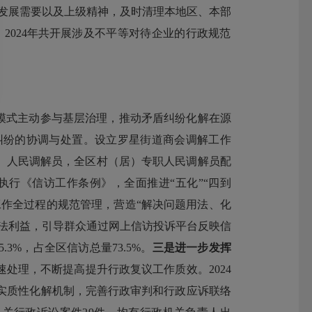
发展需要以及上级精神，
及时清理本地区、本部
。
2024
年共
开展涉及不平等对待企业的行政规范
模式主动参与基层治理，推动矛盾纠纷化解在源
纠纷的协调与处置。设立罗星街道商会调解工作
）人民调解员，全区村（居）专职人民调解员配
执行《信访工作条例》，全面推进
“
五化
”“
四到
工作全过程的规范管理，营造
“
解决问题用法、化
法利益，引导群众通过网上信访投诉平台反映信
5.3%
，占全区信访总量
73.5%
。
三是进一步发挥
速处理，不断提高
提升行政复议工作质效
。
2024
实质性化解机制，
完善行政审判和行政应诉联络