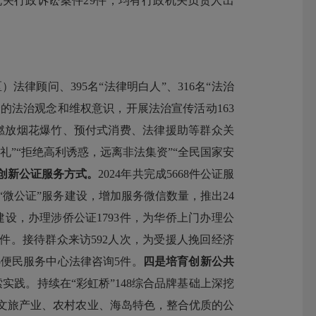
机关行政诉讼案件
29
件，均有行政机关负责人出
区）法律顾问、
395
名
“
法律明白人
”
、
316
名
“
法治
众的法治观念和维权意识，开展法治宣传活动
163
燃放烟花爆竹、预付式消费、法律援助等群众关
礼
”“
拒绝高利诱惑，远离非法集资
”“
全民国家安
创新公证服务方式。
2024
年
共完成
5668
件公证服
“
微公证
”
服务建设，增加服务微信数量，推出
24
建设，办理涉侨公证
1793
件，为华侨上门办理公
件。接待群众来访
592
人次，为受援人挽回经济
5
便民服务中心法律咨询
5
件。
四是培育创新公共
索实践。持续在
“
彩虹桥
”148
综合品牌基础上深挖
文旅产业、农村农业、海岛特色，
整合优质的公