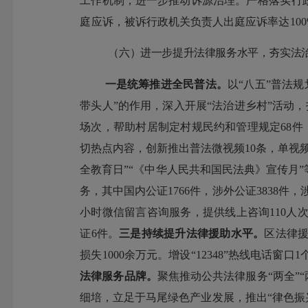
工作机制，进一步
推动诉源治理。
严格落实行
庭应诉，
被诉行政机关负责人出庭应诉率
达
10
（六）进一步提升法律服务水平，夯实法
一是统筹推进全民普法。
以
“
八五
”
普法规
带头人
”
的作用，深入开展
“
法治进乡村
”
活动，
场次，帮助村居制定村规民约和管理规定
68
件
切热点内容，创新推出普法微视频
10
条，单视
全教育日
”“
《中华人民共和国民法典》宣传月
”
务，其中国内公证
1766
件，涉外公证
3838
件，
小时微信留言咨询服务，提供线上咨询
110
人
证
6
件。
三是持续提升法律援助水平。
区法律
损失
1000
余万元。增设
“12348”
热线电话窗口
1
法律服务品牌。
聚焦推动公共法律服务
“
两全
”“
细培，立足于马尾绿色产业发展，推出
“
律色振