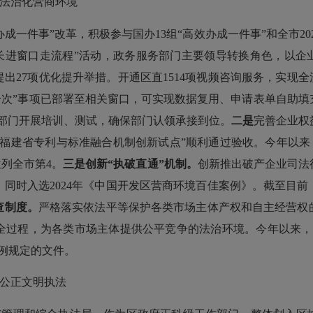
法治化营商环境
办成一件事
”
改革，积极参与国办
13
组
“
高效办成一件事
”
和全市
20
长进窗口走流程
”
活动，政务服务部门主要领导转换角色，以企
提出
27
项优化提升举措。开通区直
1514
项视频咨询服务，实现全
一次
”
事项已部署至相关窗口，可实现数据复用、申请表单自助填
部门开展培训、测试，确保部门认领承接到位。
二是
完善企业权
福建省专利与标准融合机制创新试点
”
顺利通过验收。今年以来
位列全市第
4
。
三是创新
“
执破直通
”
机制。
创新推出破产企业司法
，同时入选
2024
年《中国开发区营商环境百佳案例》。截至目前
查制度。
严格落实依法平等保护各类市场主体产权和自主经营权
全过程，为各类市场主体提供公平竞争的法治环境。今年以来，
例规定的文件。
公正文明执法