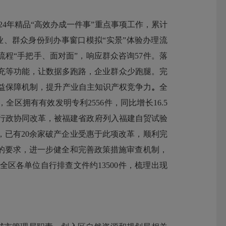
24
年精品
“
高效办成一件事
”
重点事项工作，累计
业、群众身份到办事窗口模拟
“
实景
”
体验办理流
流程
“
手把手、面对面
”
，响应群众咨询
57
件。落
充等功能，让数据多跑路，企业群众少跑腿。完
益保障机制，提升
产业自主知识产权竞争力
。
全
，全区拥有有效发明专利
2556
件，同比增长
16.5
行政协同改革，被福建省政府列入福建自贸试验
，已有
20
余家破产企业受惠于此项改革，顺利完
的要求，
进一步健全和完善政策措施审查机制，
全区各单位自行排查文件约
13500
件，梳理出现