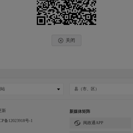
关闭
网站
县（市、区）
更新
新媒体矩阵
CP备12023918号-1
闽政通APP