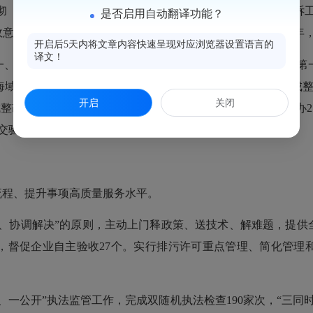
彻《中华人民共和国行政诉讼法》的规定，积极创新行政应诉
是否启用自动翻译功能？
意识进一步增强。落实行政诉讼案件统计和备案工作。2024年
开启后5天内将文章内容快速呈现对应浏览器设置语言的
译文！
、二轮中央环保督察问题“回头看”，确保整改到位不反弹。第一
海域污染防治问题，立整立改，长期坚持，其余5项任务已完成整
开启
关闭
成整改9项，5项达到序时进度。2023年第三轮中央环保督察交办
交验收申请，其余17项均按序时推进。
流程、提升事项高质量服务水平。
、协调解决”的原则，主动上门释政策、送技术、解难题，提供全
个，督促企业自主验收27个。实行排污许可重点管理、简化管理
一公开”执法监管工作，完成双随机执法检查190家次，“三同时