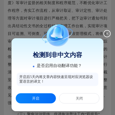
度》等审计监督的相关制度和程序规范，不断优化审计工
作程序，夯实工作流程，从审计取证、审计定性、审计处
理等方面对审计项目进行严格把关，把下达审计通知书到
出具结论性文书的全过程纳入审理工作台账，实现审计项
目可追溯、可倒查、可问责的全程留痕管理模式，将依法
审计落到实处。坚持对审计组执行审计纪律情况进行跟踪
检查，主动接受被审计单位和社会各界监督，营造浓厚的
检测到非中文内容
依法审计、廉洁审计的文明执法氛围。三是严格落实审计
整改。完善审计整改机制，建立审计发现问题台账，推行
是否启用自动翻译功能？
清单式管理、对账销号，推动问题整改落实落细落地。截
开启后5天内将文章内容快速呈现对应浏览器设
至目前，对近五年来经济责任审计发现239个问题，深化整
置语言的译文！
改专题“回头看”工作机制，已整改227个，采纳审计建议意
见77条，整改率94.98%，持续推动全区各单位建章立制、
开启
关闭
强基固本，提高各项工作上新水平。
（三）聚焦法治宣传，促进执法普法工作“双提升”